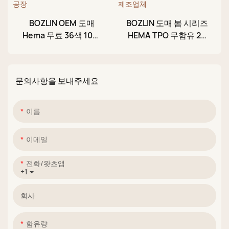
BOZLIN OEM 도매
BOZLIN 도매 봄 시리즈
Hema 무료 36색 10ml
HEMA TPO 무함유 24
오로라 누드 쉬머 UV 젤
색 캣아이 글리터 컬러
네일 폴리시 세트 공장
비건 젤 폴리시 제조업
체
문의사항을 보내주세요
이름
이메일
전화/왓츠앱
+1
회사
함유량