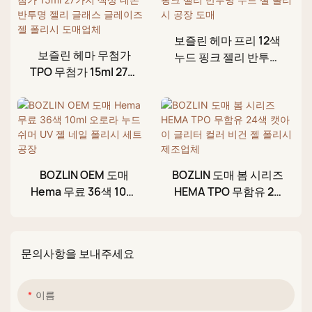
보즐린 헤마 프리 12색
보즐린 헤마 무첨가
누드 핑크 젤리 반투명
TPO 무첨가 15ml 27가
누드 젤 폴리시 공장 도
지 색상 네온 반투명 젤
매
리 글래스 글레이즈 젤
폴리시 도매업체
BOZLIN OEM 도매
BOZLIN 도매 봄 시리즈
Hema 무료 36색 10ml
HEMA TPO 무함유 24
오로라 누드 쉬머 UV 젤
색 캣아이 글리터 컬러
네일 폴리시 세트 공장
비건 젤 폴리시 제조업
체
문의사항을 보내주세요
이름