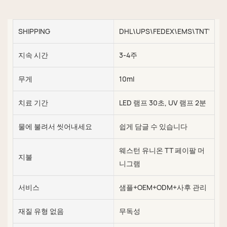
SHIPPING
DHL\UPS\FEDEX\EMS\TNT\SEA\
지속 시간
3-4주
무게
10ml
치료 기간
LED 램프 30초, UV 램프 2분
물에 불려서 씻어내세요
쉽게 담글 수 있습니다
웨스턴 유니온 TT 페이팔 머
지불
니그램
서비스
샘플+OEM+ODM+사후 관리
재질 유형 없음
무독성