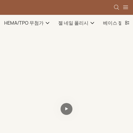
HEMA/TPO 무첨가
젤 네일 폴리시
베이스 젤