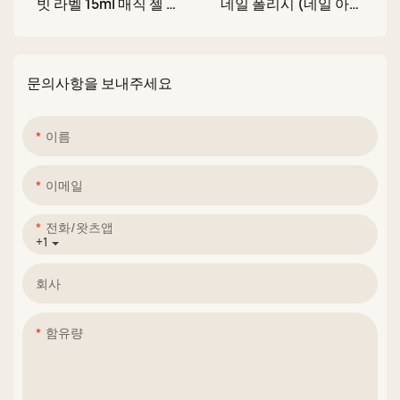
빗 라벨 15ml 매직 젤 폴
네일 폴리시 (네일 아트
리시 리무버 (네일 케어
스티커용)
용)
문의사항을 보내주세요
이름
이메일
전화/왓츠앱
+1
회사
함유량