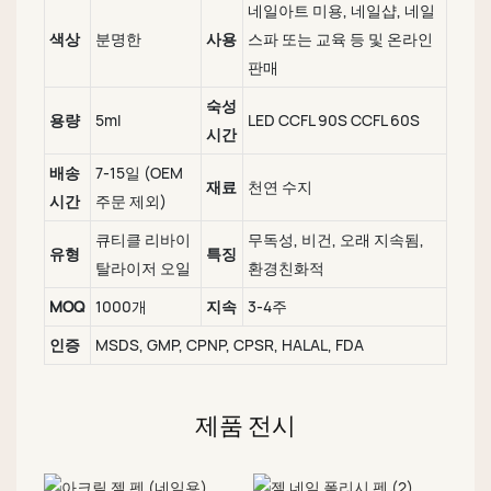
네일아트 미용, 네일샵, 네일
색상
분명한
사용
스파 또는 교육 등 및 온라인
판매
숙성
용량
5ml
LED CCFL 90S CCFL 60S
시간
배송
7-15일 (OEM
재료
천연 수지
시간
주문 제외)
큐티클 리바이
무독성, 비건, 오래 지속됨,
유형
특징
탈라이저 오일
환경친화적
MOQ
1000개
지속
3-4주
인증
MSDS, GMP, CPNP, CPSR, HALAL, FDA
제품 전시