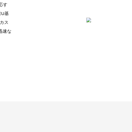
応す
EU基
。カス
迅速な