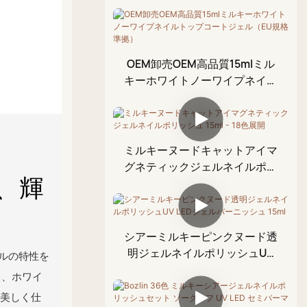
クロームリキッドオーロ
温度変化対応トップコー
キャットアイジェルセッ
ダイヤモンドグルージェ
ラキット
ト
ト
ル
ダイヤモンドトップコー
グリッタージェルセット
ラインストーン用接着剤
OEM卸売OEM高品質15mlミル
ト
ジェル
キーホワイトノーワイプネイル
ラバートップコート
トップコートジェル（EU規格
ペイントジェル
準拠）
拭き取り不要のトップコ
ブロッサムジェル
ート
ミルキーヌードキャットアイマ
エンボスジェル
グネティックジェルネイルポリ
、輝
クラックジェル
ッシュ 15ml - 18色展開
スタンピングジェル
キューティクルオイル
シアーミルキーピンクヌード透
明ジェルネイルポリッシュUV
ホイルジェル
ジェルの特性を
LEDジェルバーニッシュ 15ml
ド、ホワイ
3Dモデリングゲル
を美しく仕
クラックルジェルポリッ