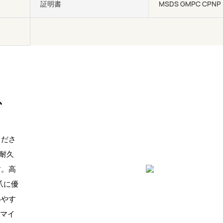
証明書
MSDS GMPC CPNP
、
くださ
、耐久
す。高
爪に優
いやす
タマイ