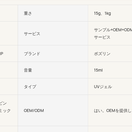
重さ
15g、1kg
サンプル+OEM+OD
サービス
サービス
NP
ブランド
ボズリン
音量
15ml
タイプ
UVジェル
ピン
ミック
OEM/ODM
はい。OEMを提供