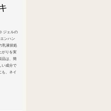
キ
ソフトジェルの
ルエンハン
の乳液状処
上がりを実
製品は、簡
しい成分で
にも、ネイ