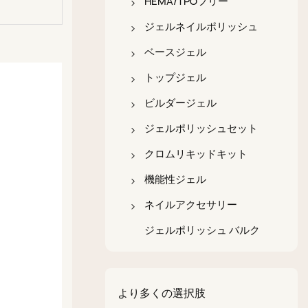
HEMA/TPOフリー
HEMA/TPOフリージェル
ジェルネイルポリッシュ
ポリッシュ
カラージェルポリッシュ
ベースジェル
HEMA/TPOフリーベース
キャッツアイジェルポリ
4イン1ベースコート
トップジェル
コート
ッシュ
無酸性ネイルプライマー
超光沢トップコート
ビルダージェル
HEMA/TPOフリーのトッ
グリッタージェルポリッ
エースジェルポリッシュ
マットトップコート
ボトル入りビルダー
ジェルポリッシュセット
プコート
シュ
ラバーベースコート
ミルキーホワイトのトッ
瓶入りビルダージェル
ベースコート＆トップコ
クロムリキッドキット
HEMA/TPOフリージェル
反射性ジェルポリッシュ
プコート
ートセット
ビルダー
繊維ベースゲル
ポリゲル
クロームリキッドパール
機能性ジェル
ネイルアートジェルポリ
クリスタルトップコート
ポリゲルセット
キット
剥がせるベースコート
ノンスティックハンドジ
ジェルを取り除く
ネイルアクセサリー
ッシュ
蓄光トップコート
ェルビルダー
ジェルビルダーセット
クロームリキッドカメレ
非酸性ベースコート
ネイルチップ用グルージ
猫の目型マグネット
ジェルポリッシュ バルク
オンキット
グレイズトップコート
カラージェルセット
ェル
ネイルチップ
クロームリキッドメタリ
エッグシェルトップコー
ネイルアートジェルセッ
ハードジェル
ネイルブラシ
ックキット
ト
ト
より多くの選択肢
補強ジェル