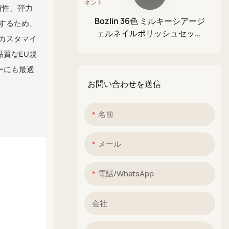
着性、弾力
シュ
Bozlin 36色 ミルキーシアージ
するため、
アクリルペイントペン
ェルネイルポリッシュセット
Mカスタマイ
ソークオフ UV LED セミパーマ
グリッターマッドパレッ
質なEU規
ネント
ト
ーにも最適
お問い合わせを送信
名前
メール
電話/WhatsApp
会社