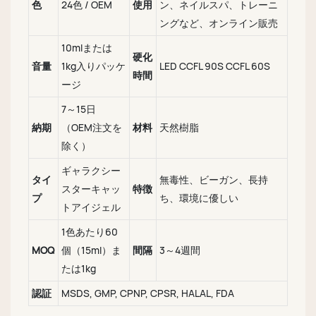
色
24色 / OEM
使用
ン、ネイルスパ、トレーニ
ングなど、オンライン販売
10mlまたは
硬化
音量
1kg入りパッケ
LED CCFL 90S CCFL 60S
時間
ージ
7～15日
納期
（OEM注文を
材料
天然樹脂
除く）
ギャラクシー
タイ
無毒性、ビーガン、長持
スターキャッ
特徴
プ
ち、環境に優しい
トアイジェル
1色あたり60
MOQ
個（15ml）ま
間隔
3～4週間
たは1kg
認証
MSDS, GMP, CPNP, CPSR, HALAL, FDA