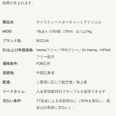
効果が生まれます。
製品名:
ギャラクシースターキャットアイジェル
MOQ:
1色あたり60個（15ml）または1kg
ブランド名:
BOZLIN
EUおよび米国規格:
Hemaフリー／TPOフリー／Di-Hema／HPMA
フリー処方
価格条件:
FOB広州
原産地:
中国広東省
配達:
ご要望に応じて航空便／海上便
リードタイム:
入金受領後35日でサンプルを提供できます
支払い条件:
TT送金による全額前払い（30%を前払い、残
金は出荷前に支払い）。