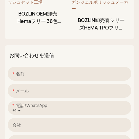
BOZLIN OEM卸売
BOZLIN卸売春シリー
Hemaフリー 36色
ズHEMA TPOフリー
10ml オーロラヌード
24色キャッツアイグ
シマーUVジェルネイ
リッターカラービーガ
ルポリッシュセット工
ンジェルポリッシュメ
場
お問い合わせを送信
ーカー
名前
メール
電話/WhatsApp
+1
会社