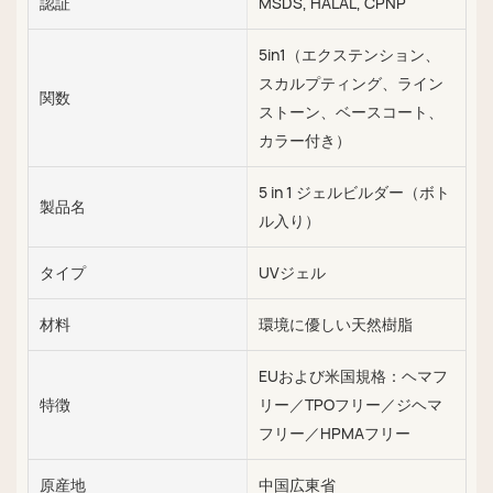
認証
MSDS, HALAL, CPNP
5in1（エクステンション、
スカルプティング、ライン
関数
ストーン、ベースコート、
カラー付き）
5 in 1 ジェルビルダー（ボト
製品名
ル入り）
タイプ
UVジェル
材料
環境に優しい天然樹脂
EUおよび米国規格：ヘマフ
特徴
リー／TPOフリー／ジヘマ
フリー／HPMAフリー
原産地
中国広東省