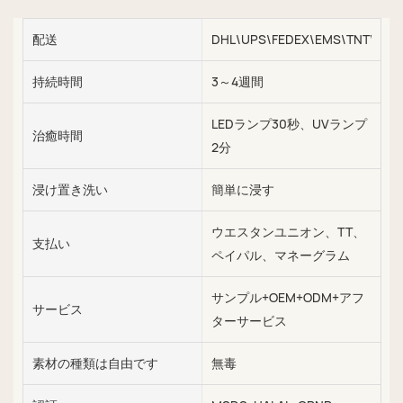
配送
DHL\UPS\FEDEX\EMS\TNT\SEA\
持続時間
3～4週間
LEDランプ30秒、UVランプ
治癒時間
2分
浸け置き洗い
簡単に浸す
ウエスタンユニオン、TT、
支払い
ペイパル、マネーグラム
サンプル+OEM+ODM+アフ
サービス
ターサービス
素材の種類は自由です
無毒