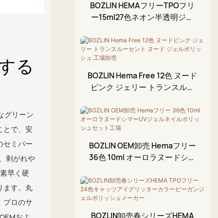
ラインストーン用接着剤
BOZLIN HEMAフリーTPOフリ
ト
ジェル
ー15ml27色ネオン半透明ジェ
ラバートップコート
リーガラスグレイズジェルポリ
ペイントジェル
ッシュ卸売業者
拭き取り不要のトップコ
ブロッサムジェル
する
ート
エンボスジェル
BOZLIN Hema Free 12色 ヌード
ピンク ジェリー トランスルー
クラックジェル
セント ヌード ジェルポリッシ
スタンピングジェル
ュ 工場卸売
かなグリーン
キューティクルオイル
ことで、安
ホイルジェル
のセミパー
BOZLIN OEM卸売 Hemaフリー
36色 10ml オーロラヌードシマ
、剥がれや
3Dモデリングゲル
ーUVジェルネイルポリッシュ
で素早く硬
クラックルジェルポリッ
セット工場
ります。丸
シュ
、プロのサ
アクリルペイントペン
BOZLIN卸売春シリーズHEMA
OEMおよ