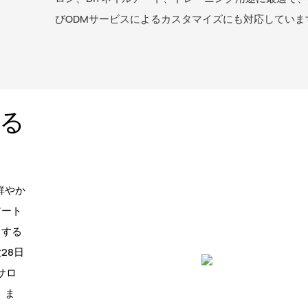
びODMサービスによるカスタマイズにも対応していま
る
の鮮やか
アート
ちする
28日
サロ
。ま