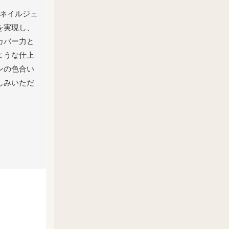
UVネイルジェ
を実現し、
カバー力と
ような仕上
ンの色合い
しみいただ