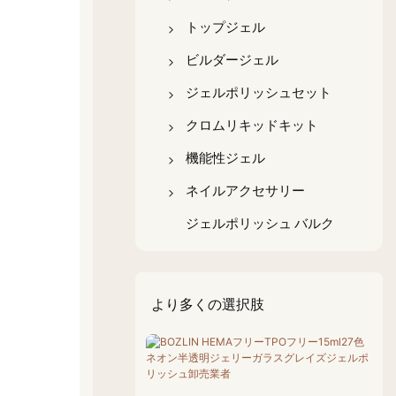
HEMA/TPOフリーベース
キャッツアイジェルポリ
4イン1ベースコート
トップジェル
コート
ッシュ
無酸性ネイルプライマー
超光沢トップコート
ビルダージェル
HEMA/TPOフリーのトッ
グリッタージェルポリッ
エースジェルポリッシュ
マットトップコート
ボトル入りビルダー
ジェルポリッシュセット
プコート
シュ
ラバーベースコート
ミルキーホワイトのトッ
瓶入りビルダージェル
ベースコート＆トップコ
クロムリキッドキット
HEMA/TPOフリージェル
反射性ジェルポリッシュ
プコート
ートセット
ビルダー
繊維ベースゲル
ポリゲル
クロームリキッドパール
機能性ジェル
ネイルアートジェルポリ
クリスタルトップコート
ポリゲルセット
キット
剥がせるベースコート
ノンスティックハンドジ
ジェルを取り除く
ネイルアクセサリー
ッシュ
蓄光トップコート
ェルビルダー
ジェルビルダーセット
クロームリキッドカメレ
非酸性ベースコート
ネイルチップ用グルージ
猫の目型マグネット
ジェルポリッシュ バルク
オンキット
グレイズトップコート
カラージェルセット
ェル
ネイルチップ
クロームリキッドメタリ
エッグシェルトップコー
ネイルアートジェルセッ
ハードジェル
ネイルブラシ
ックキット
ト
ト
より多くの選択肢
補強ジェル
クロームリキッドオーロ
温度変化対応トップコー
キャットアイジェルセッ
ダイヤモンドグルージェ
ラキット
ト
ト
ル
ダイヤモンドトップコー
グリッタージェルセット