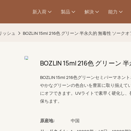
新入荷
製品
解決
能力
リッシュ
BOZLIN 15ml 216色 グリーン 半永久的 無毒性 ソー
BOZLIN 15ml 216色 グリ
BOZLIN 15ml 216色グリーンセミパ
やかなグリーンの色合いを豊富に取り揃えて
にオフできます。UVライトで素早く硬化し、
保ちます。
原産地:
中国