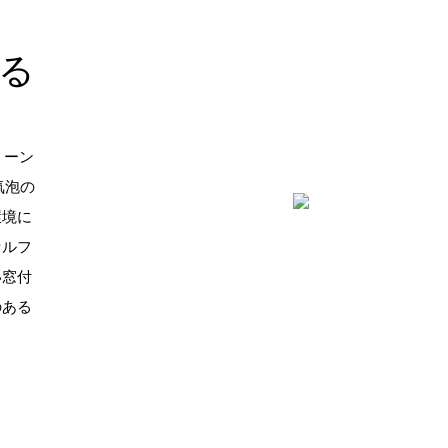
る
リーン
気泡の
環境に
セルフ
い窓付
のある