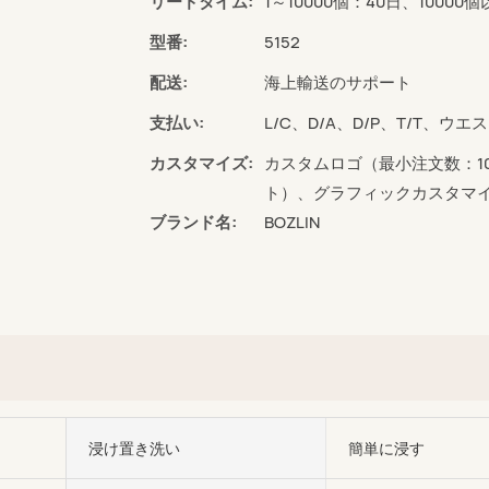
リードタイム:
1～10000個：40日、1000
型番:
5152
配送:
海上輸送のサポート
支払い:
L/C、D/A、D/P、T/T、
カスタマイズ:
カスタムロゴ（最小注文数：1
ト）、グラフィックカスタマイ
ブランド名:
BOZLIN
浸け置き洗い
簡単に浸す