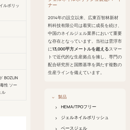
ナー
イルポリッ
2014年の設立以来、広東百智林新材
料科技有限公司は着実に成長を続け、
中国のネイルジェル業界において重要
な存在となっています。当社は雲浮市
に
13,000平方メートルを超える
スマー
トで近代的な生産拠点を擁し、専門の
配合研究所と国際基準を満たす複数の
生産ラインを備えています。
BOZLIN
毒性 ソー
ェル
製品
HEMA/TPOフリー
HEMA/TPOフリージェル
ジェルネイルポリッシュ
ポリッシュ
カラージェルポリッシュ
ベースジェル