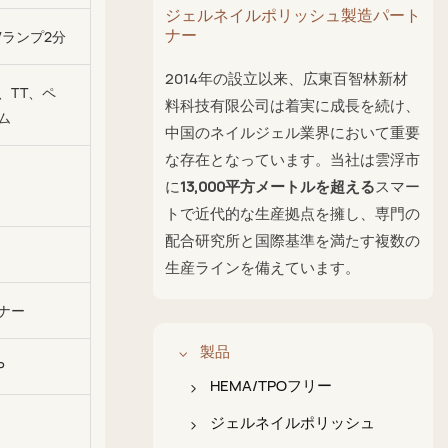
ジェルネイルポリッシュ製造パート
ナー
Vランプ2分
2014年の設立以来、広東百智林新材
、TT、ペ
料科技有限公司は着実に成長を続け、
ム
中国のネイルジェル業界において重要
な存在となっています。当社は雲浮市
に
13,000平方メートルを超える
スマー
トで近代的な生産拠点を擁し、専門の
配合研究所と国際基準を満たす複数の
生産ラインを備えています。
ナー
製品
P
HEMA/TPOフリー
HEMA/TPOフリージェル
ジェルネイルポリッシュ
ポリッシュ