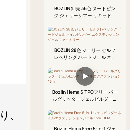
ダイヤモンドトップコー
グリッタージェルセット
ラインストーン用接着剤
BOZLIN 卸売 36色 ヌードピン
ト
ジェル
ク ジェリーシマー リキッドネ
ラバートップコート
イルエクステンションジェルビ
ペイントジェル
ルダー ボトル入り
拭き取り不要のトップコ
ブロッサムジェル
ート
エンボスジェル
BOZLIN 28色 ジェリー セルフ
レベリング ハードジェル ネイ
クラックジェル
ルビルダー エクステンション
スタンピングジェル
ジェルファクトリー
キューティクルオイル
ホイルジェル
Bozlin Hema & TPOフリー パー
ルグリッタージェルビルダーネ
3Dモデリングゲル
イルエクステンション 15ml
クラックルジェルポリッ
り、
シュ
Bozlin Hema Free 5-in-1 ジェ
アクリルペイントペン