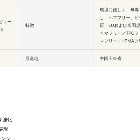
環境に優しく、無毒
し、ヘマフリー、ビ
ゼリー
特徴
応、EUおよび米国
脂
ヘマフリー／TPO
マフリー／HPMAフ
ン
原産地
中国広東省
爪を強化
実現
テンシ