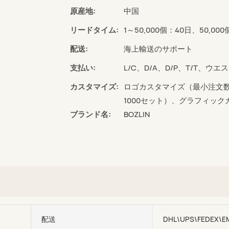
原産地:
中国
リードタイム:
1～50,000個：40日、50,
配送:
海上輸送のサポート
支払い:
L/C、D/A、D/P、T/T、
カスタマイズ:
ロゴカスタマイズ（最小注文数
1000セット）、グラフィック
ブランド名:
BOZLIN
配送
DHL\UPS\FEDEX\E