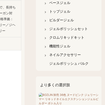
カラージェルポリッシュ
ベースジェル
で、長持ち
HEMA/TPOフリーベース
キャッツアイジェルポリ
4イン1ベースコート
トップジェル
ーガン対
コート
ッシュ
規格準拠：
無酸性ネイルプライマー
超光沢トップコート
ビルダージェル
HEMA/TPOフリーのトッ
フリー／ジヘ
グリッタージェルポリッ
エースジェルポリッシュ
マットトップコート
ボトル入りビルダー
ジェルポリッシュセット
プコート
リー
シュ
ラバーベースコート
ミルキーホワイトのトッ
瓶入りビルダージェル
ベースコート＆トップコ
クロムリキッドキット
HEMA/TPOフリージェル
反射性ジェルポリッシュ
プコート
ートセット
ビルダー
繊維ベースゲル
ポリゲル
クロームリキッドパール
機能性ジェル
ネイルアートジェルポリ
クリスタルトップコート
ポリゲルセット
キット
剥がせるベースコート
ノンスティックハンドジ
ジェルを取り除く
ネイルアクセサリー
ッシュ
蓄光トップコート
ェルビルダー
ジェルビルダーセット
クロームリキッドカメレ
非酸性ベースコート
ネイルチップ用グルージ
猫の目型マグネット
ジェルポリッシュ バルク
オンキット
グレイズトップコート
カラージェルセット
ェル
ネイルチップ
クロームリキッドメタリ
エッグシェルトップコー
ネイルアートジェルセッ
ハードジェル
ネイルブラシ
ックキット
ト
ト
より多くの選択肢
補強ジェル
クロームリキッドオーロ
温度変化対応トップコー
キャットアイジェルセッ
ダイヤモンドグルージェ
ラキット
ト
ト
ル