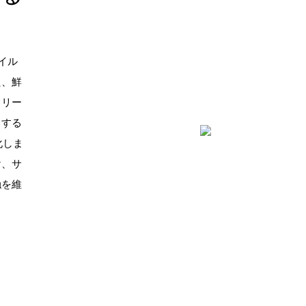
のネイル
た、鮮
フリー
ちする
化しま
け、サ
触を維