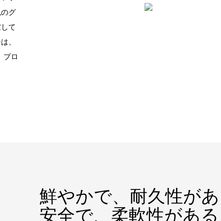
色のグ
慮して
ーは、
、プロ
。
鮮やかで、耐久性があ
安全で、柔軟性がある