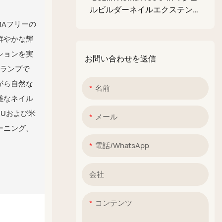
ルビルダーネイルエクステンシ
グリッターマッドパレッ
ョンジェル 15ml OEM
、HEMAフリーの
ト
鮮やかな輝
ションを実
お問い合わせを送信
Dランプで
がら自然な
名前
雑なネイル
Uおよび米
メール
ーニング、
電話/WhatsApp
会社
コンテンツ