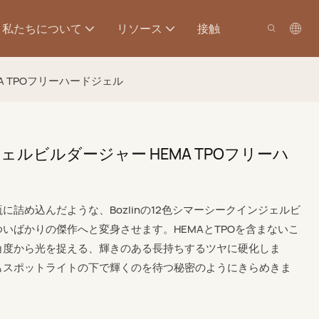
私たちについて
リソース
接触
MA TPOフリーハードジェル
ンジェルビルダージャー HEMA TPOフリーハ
詰め込んだような、Bozlinの12色シマーシークインジェルビ
いばかりの傑作へと変身させます。HEMAとTPOを含まないこ
角度から光を捉える、輝きのある長持ちするツヤに硬化しま
もスポットライトの下で輝くのを待つ秘密のようにきらめきま