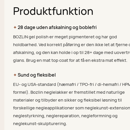
Produktfunktion
✦
28 dage uden afskalning og boblefri
BOZLIN gel polish er meget pigmenteret og har god
holdbarhed. Ved korrekt påføring er den ikke let at fjerne 
afskalning, og den kan holde i op til 28+ dage med uovert
glans. Brug en mat top coat for at få en ekstra mat effekt.
✦
Sund og fleksibel
EU- og USA-standard (hæmafri / TPO-fri / di-hemafri / HPM
formel). Bozlin neglelakker er fremstillet med naturlige
materialer og tilbyder en sikker og fleksibel løsning til
forskellige negleapplikationer som neglekunst-extension
neglestyrkning, neglereparation, negleformning og
neglekunst-skulpturering.