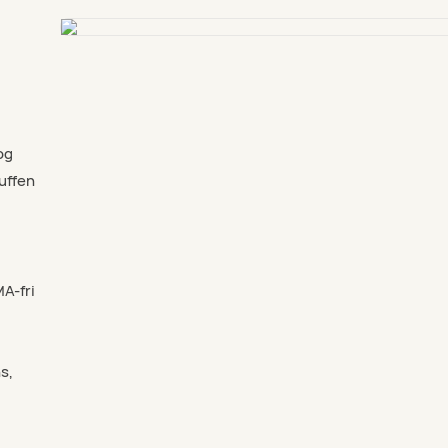
og
ruffen
A-fri
s,