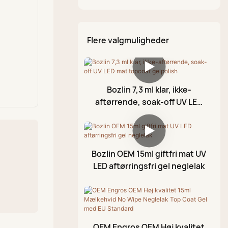
Krom flydende
Neglekunst gel sæt
Temperaturændring
Forstærkende gel
Neglebørste
metallisk sæt
Toplak
Gelsæt til katteøjne
Diamantlim Gel
Krom flydende Aurora-
Flere valgmuligheder
Diamant toplak
Glitter Gel Sæt
sæt
Rhinestone Lim Gel
Gummi toplak
Malergel
Toplak uden aftørring
Bozlin 7,3 ml klar, ikke-
Blomstrende Gel
aftørrende, soak-off UV LED
Prægningsgel
mat topcoat gelpolish
Knækgel
Stempelgel
Bozlin OEM 15ml giftfri mat UV
LED aftørringsfri gel neglelak
Neglebåndsolie
Folie Gel
3D-modelleringsgel
Knækket gelpolering
OEM Engros OEM Høj kvalitet