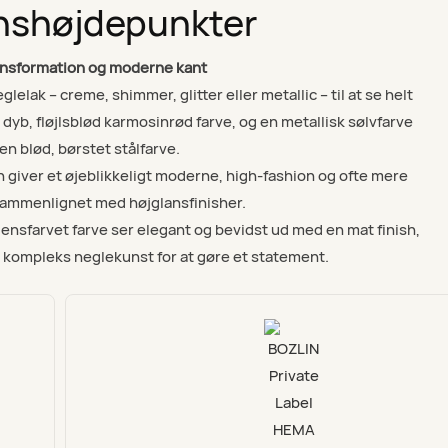
nshøjdepunkter
ansformation og moderne kant
lak – creme, shimmer, glitter eller metallic – til at se helt
n dyb, fløjlsblød karmosinrød farve, og en metallisk sølvfarve
l en blød, børstet stålfarve.
 giver et øjeblikkeligt moderne, high-fashion og ofte mere
 sammenlignet med højglansfinisher.
, ensfarvet farve ser elegant og bevidst ud med en mat finish,
r kompleks neglekunst for at gøre et statement.