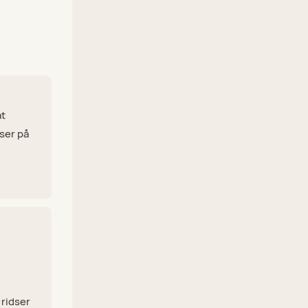
at
dser på
u
 ridser