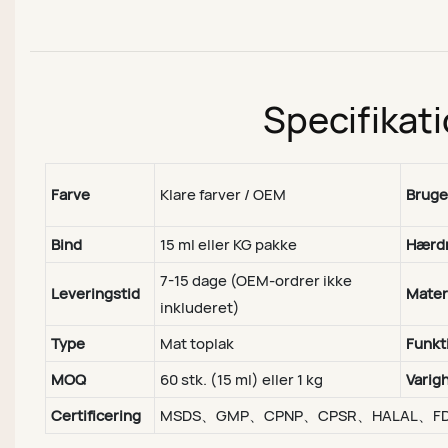
Specifikat
Farve
Klare farver / OEM
Bruge
Bind
15 ml eller KG pakke
Hærdn
7-15 dage (OEM-ordrer ikke
Leveringstid
Mater
inkluderet)
Type
Mat toplak
Funkt
MOQ
60 stk. (15 ml) eller 1 kg
Varig
Certificering
MSDS、GMP、CPNP、CPSR、HALAL、F