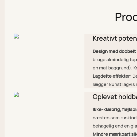
Prod
Kreativt poten
Design med dobbelt f
bruge almindelig topc
en mat baggrund). K
Lagdelte effekter:
De
lægger kunst lagvis 
Oplevet holdb
Ikke-klæbrig, fløjlsb
næsten som ruskind 
behagelig end en gla
Mindre mærkbart sli