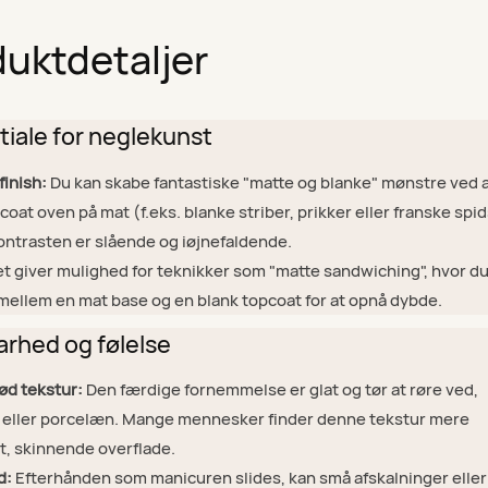
uktdetaljer
tiale for neglekunst
inish:
Du kan skabe fantastiske "matte og blanke" mønstre ved 
oat oven på mat (f.eks. blanke striber, prikker eller franske spi
ontrasten er slående og iøjnefaldende.
t giver mulighed for teknikker som "matte sandwiching", hvor d
mellem en mat base og en blank topcoat for at opnå dybde.
arhed og følelse
lød tekstur:
Den færdige fornemmelse er glat og tør at røre ved,
eller porcelæn. Mange mennesker finder denne tekstur mere
t, skinnende overflade.
d:
Efterhånden som manicuren slides, kan små afskalninger eller