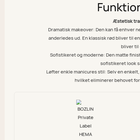
Funktio
Æstetisk tr
Dramatisk makeover: Den kan få enhver negle
anderledes ud. En klassisk rød bliver til e
bliver ti
Sofistikeret og moderne: Den matte finish
sofistikeret look
Løfter enkle manicures stil: Selv en enkelt
hvilket eliminerer behovet fo