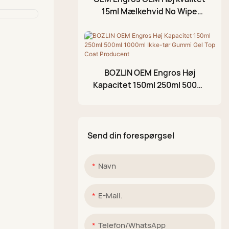
15ml Mælkehvid No Wipe
Akrylmalingpen
Neglelak Top Coat Gel med
Glitrende mudderpalet
EU Standard
BOZLIN OEM Engros Høj
Kapacitet 150ml 250ml 500ml
1000ml Ikke-tør Gummi Gel
Top Coat Producent
Send din forespørgsel
Navn
E-Mail.
Telefon/WhatsApp