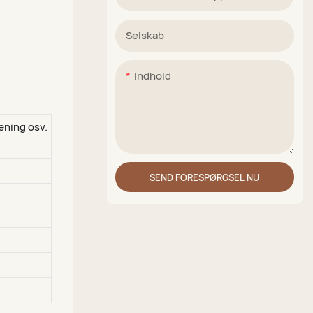
Selskab
Indhold
æning osv.
SEND FORESPØRGSEL NU