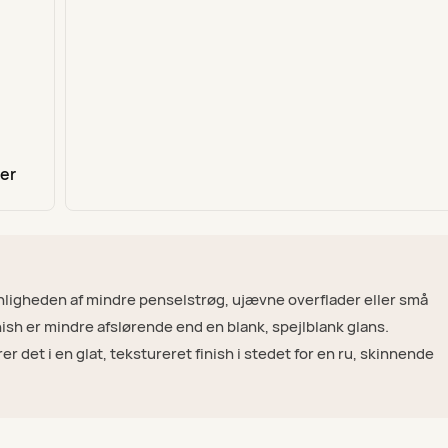
ter
ligheden af ​​mindre penselstrøg, ujævne overflader eller små
inish er mindre afslørende end en blank, spejlblank glans.
rer det i en glat, tekstureret finish i stedet for en ru, skinnende