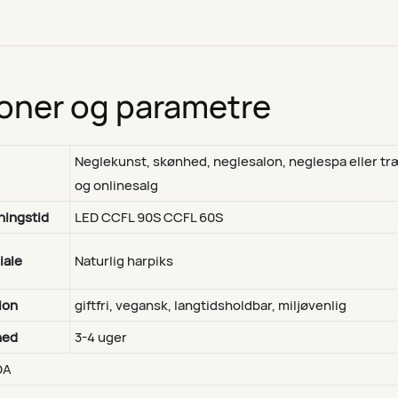
ioner og parametre
Neglekunst, skønhed, neglesalon, neglespa eller tr
og onlinesalg
ingstid
LED CCFL 90S CCFL 60S
iale
Naturlig harpiks
ion
giftfri, vegansk, langtidsholdbar, miljøvenlig
hed
3-4 uger
DA