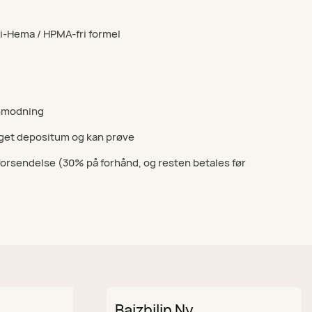
Di-Hema / HPMA-fri formel
anmodning
get depositum og kan prøve
 forsendelse (30% på forhånd, og resten betales før
Baizhilin Ny