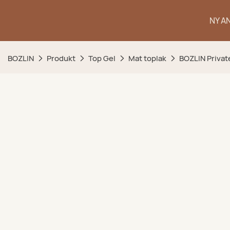
NY A
BOZLIN
Produkt
Top Gel
Mat toplak
BOZLIN Private