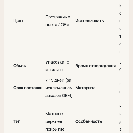
маник
салоны
Прозрачные
Цвет
Использовать
салон
цвета / OEM
обучен
т.д., а
онлай
прода
Упаковка 15
LED CC
Объем
Время отверждения
мл или кг
CCFL 
7-15 дней (за
Натур
Срок поставки
исключением
Материал
смола
заказов OEM)
нетокс
Матовое
веганс
Тип
верхнее
Особенность
долго
покрытие
эколо