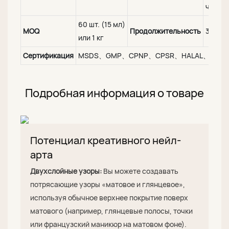
чисты
60 шт. (15 мл)
MOQ
Продолжительность
3-4 не
или 1 кг
Сертификация
MSDS、GMP、CPNP、CPSR、HALAL、FDA
Подробная информация о товаре
Потенциал креативного нейл-
арта
Двухслойные узоры:
Вы можете создавать
потрясающие узоры «матовое и глянцевое»,
используя обычное верхнее покрытие поверх
матового (например, глянцевые полосы, точки
или французский маникюр на матовом фоне).