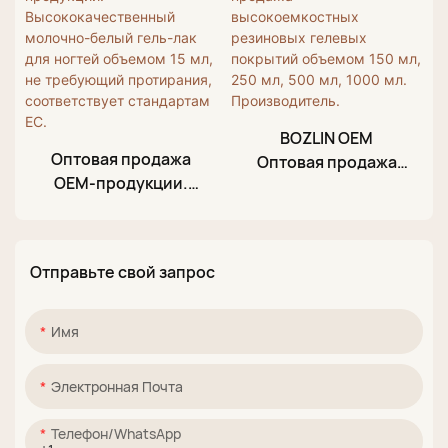
подсветкой,
без протирания
матовый.
BOZLIN OEM
Оптовая продажа
Оптовая продажа
OEM-продукции.
высокоемкостных
Высококачественны
резиновых гелевых
й молочно-белый
покрытий объемом
гель-лак для ногтей
150 мл, 250 мл, 500
Отправьте свой запрос
объемом 15 мл, не
мл, 1000 мл.
требующий
Производитель.
протирания,
Имя
соответствует
стандартам ЕС.
Электронная Почта
Телефон/WhatsApp