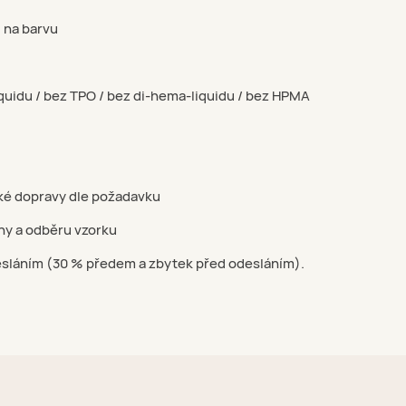
g na barvu
uidu / bez TPO / bez di-hema-liquidu / bez HPMA
é dopravy dle požadavku
ohy a odběru vzorku
esláním (30 % předem a zbytek před odesláním).