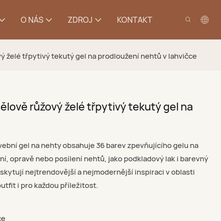
O NÁS
ZDROJ
KONTAKT
 želé třpytivý tekutý gel na prodloužení nehtů v lahvičce
lově růžový želé třpytivý tekutý gel na
ební gel na nehty obsahuje 36 barev zpevňujícího gelu na
ní, opravě nebo posílení nehtů, jako podkladový lak i barevný
skytují nejtrendovější a nejmodernější inspiraci v oblasti
fit i pro každou příležitost.
ce