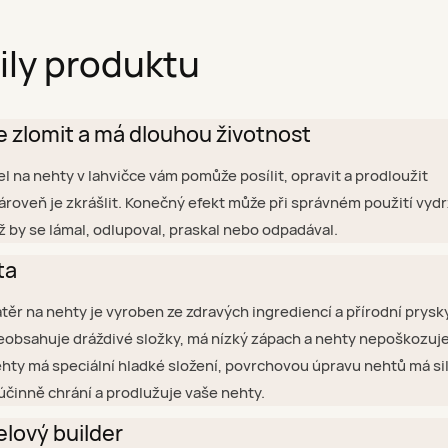
ily produktu
e zlomit a má dlouhou životnost
el na nehty v lahvičce vám pomůže posílit, opravit a prodloužit
roveň je zkrášlit. Konečný efekt může při správném použití vydr
iž by se lámal, odlupoval, praskal nebo odpadával.
ta
těr na nehty je vyroben ze zdravých ingrediencí a přírodní prysk
neobsahuje dráždivé složky, má nízký zápach a nehty nepoškozuje
ehty má speciální hladké složení, povrchovou úpravu nehtů má si
účinně chrání a prodlužuje vaše nehty.
elový builder