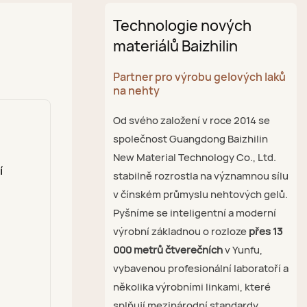
Technologie nových
materiálů Baizhilin
Partner pro výrobu gelových laků
na nehty
Od svého založení v roce 2014 se
společnost Guangdong Baizhilin
New Material Technology Co., Ltd.
í
stabilně rozrostla na významnou sílu
v čínském průmyslu nehtových gelů.
Pyšníme se inteligentní a moderní
výrobní základnou o rozloze
přes 13
000 metrů čtverečních
v Yunfu,
vybavenou profesionální laboratoří a
několika výrobními linkami, které
splňují mezinárodní standardy.