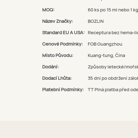
MOQ:
60 ks po 15 ml nebo 1 k
Název Značky:
BOZLIN
Standard EU A USA:
Receptura bez hema-liq
Cenové Podmínky:
FOB Guangzhou
Místo Původu:
Kuang-tung, Čína
Dodání:
Způsoby letecké/mořsk
Dodací Lhůta:
35 dní po obdržení zál
Platební Podmínky:
TT Plná platba před od