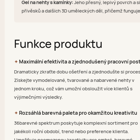
Gel na nehty s kamínky:
Jeho přesný, lepivý povrch a s
přívěsků a dalších 3D uměleckých děl, přičemž funguje j
Funkce produktu
✦
Maximální efektivita a zjednodušený pracovní pos
Dramaticky zkraťte dobu ošetření a zjednodušte si proces
Získejte vymodelované, tvarované a nabarvené nehty v
jednom kroku, což vám umožní obsloužit více klientů s
výjimečnými výsledky.
✦
Rozsáhlá barevná paleta pro okamžitou kreativitu
36barevné spektrum poskytuje komplexní sortiment pro
jakékoli roční období, trend nebo preference klienta.
Umožňuje neomezenou kreativitu pro ombré, barevné