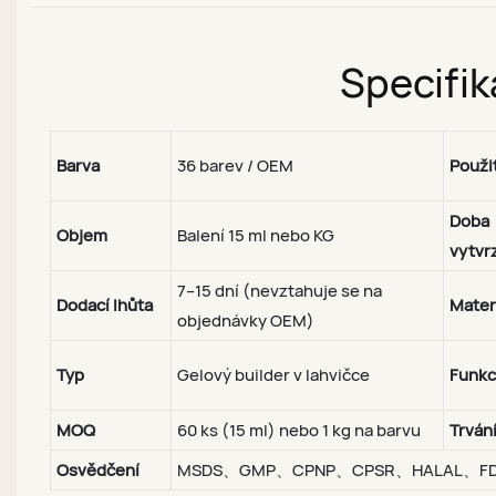
Specifik
Barva
36 barev / OEM
Použit
Doba
Objem
Balení 15 ml nebo KG
vytvr
7–15 dní (nevztahuje se na
Dodací lhůta
Mater
objednávky OEM)
Typ
Gelový builder v lahvičce
Funk
MOQ
60 ks (15 ml) nebo 1 kg na barvu
Trván
Osvědčení
MSDS、GMP、CPNP、CPSR、HALAL、F