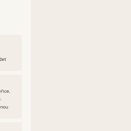
žet
yřice,
.
lnou