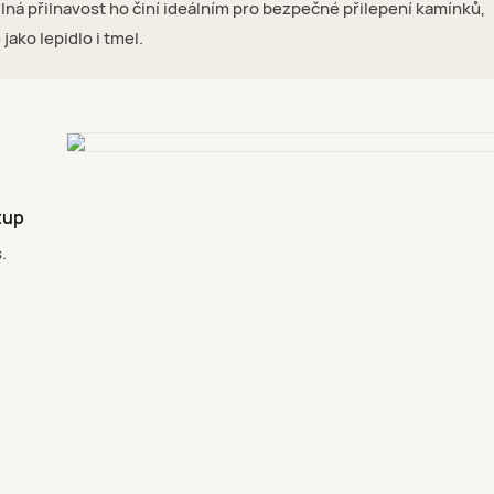
ilná přilnavost ho činí ideálním pro bezpečné přilepení kamínků,
ako lepidlo i tmel.
tup
.