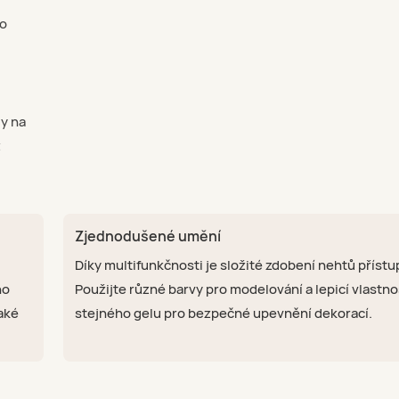
ho
dy na
ž
Zjednodušené umění
Díky multifunkčnosti je složité zdobení nehtů přístu
ho
Použijte různé barvy pro modelování a lepicí vlastno
také
stejného gelu pro bezpečné upevnění dekorací.