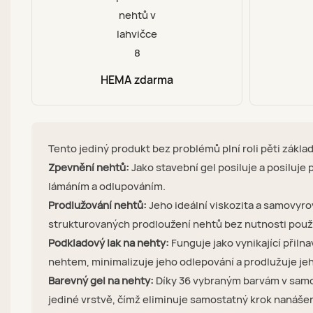
HEMA zdarma
Tento jediný produkt bez problémů plní roli pěti zákla
Zpevnění nehtů:
Jako stavební gel posiluje a posiluje 
lámáním a odlupováním.
Prodlužování nehtů:
Jeho ideální viskozita a samovyro
strukturovaných prodloužení nehtů bez nutnosti použit
Podkladový lak na nehty:
Funguje jako vynikající přilna
nehtem, minimalizuje jeho odlepování a prodlužuje je
Barevný gel na nehty:
Díky 36 vybraným barvám v samo
jediné vrstvě, čímž eliminuje samostatný krok nanáše