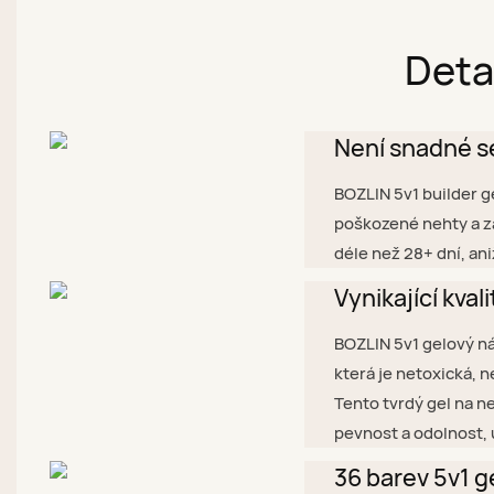
Deta
Není snadné s
BOZLIN 5v1 builder g
poškozené nehty a zá
déle než 28+ dní, an
Vynikající kvali
BOZLIN 5v1 gelový ná
která je netoxická, 
Tento tvrdý gel na n
pevnost a odolnost, 
36 barev 5v1 g