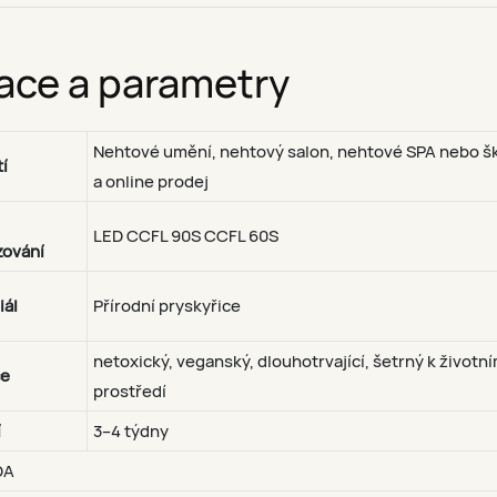
ace a parametry
Nehtové umění, nehtový salon, nehtové SPA nebo šk
í
a online prodej
LED CCFL 90S CCFL 60S
zování
iál
Přírodní pryskyřice
netoxický, veganský, dlouhotrvající, šetrný k životn
ce
prostředí
í
3–4 týdny
DA