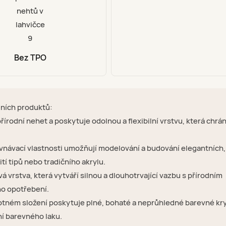
Bez TPO
dních produktů:
přírodní nehet a poskytuje odolnou a flexibilní vrstvu, která chrá
vnávací vlastnosti umožňují modelování a budování elegantních,
í tipů nebo tradičního akrylu.
vá vrstva, která vytváří silnou a dlouhotrvající vazbu s přírodním
ho opotřebení.
tném složení poskytuje plné, bohaté a neprůhledné barevné kry
ní barevného laku.