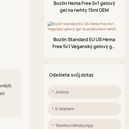
Olej na nehtovou
Bozlin Hema Free 5v1 gelový
kůžičku
gel na nehty 15ml OEM
Fóliový gel
3D modelovací gel
Bozlin Standard EU US Hema
Praskací gelový lak
Free 5v1 Veganský gelový gel
Akrylové pero
na prodloužení nehtů
Třpytivá bahenní paleta
Odešlete svůj dotaz
pnější.
Jméno
sti
E-Mailem
Telefon/WhatsApp