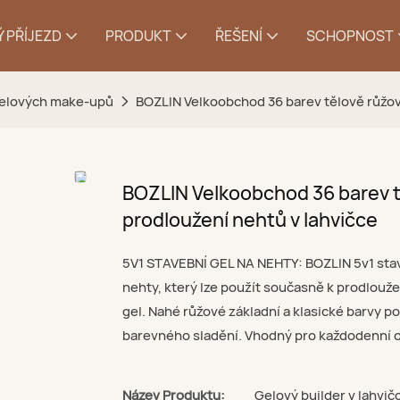
 PŘÍJEZD
PRODUKT
ŘEŠENÍ
SCHOPNOST
gelových make-upů
BOZLIN Velkoobchod 36 barev tělově růžový
BOZLIN Velkoobchod 36 barev tě
prodloužení nehtů v lahvičce
5V1 STAVEBNÍ GEL NA NEHTY: BOZLIN 5v1 stav
nehty, který lze použít současně k prodlouže
gel. Nahé růžové základní a klasické barvy po
barevného sladění. Vhodný pro každodenní out
Název Produktu:
Gelový builder v lahvič