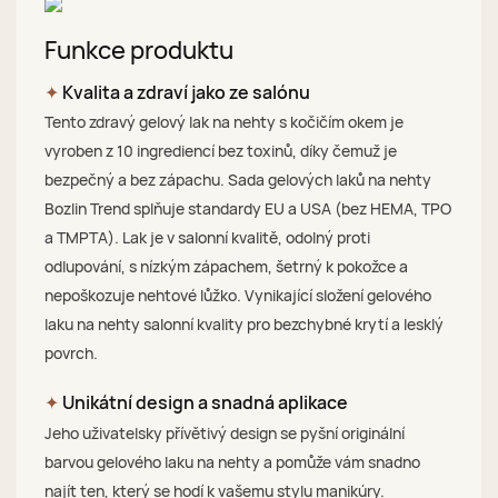
Funkce produktu
✦
Kvalita a zdraví jako ze salónu
Tento zdravý gelový lak na nehty s kočičím okem je
vyroben z 10 ingrediencí bez toxinů, díky čemuž je
bezpečný a bez zápachu. Sada gelových laků na nehty
Bozlin Trend splňuje standardy EU a USA (bez HEMA, TPO
a TMPTA). Lak je v salonní kvalitě, odolný proti
odlupování, s nízkým zápachem, šetrný k pokožce a
nepoškozuje nehtové lůžko. Vynikající složení gelového
laku na nehty salonní kvality pro bezchybné krytí a lesklý
povrch.
✦
Unikátní design a snadná aplikace
Jeho uživatelsky přívětivý design se pyšní originální
barvou gelového laku na nehty a pomůže vám snadno
najít ten, který se hodí k vašemu stylu manikúry.