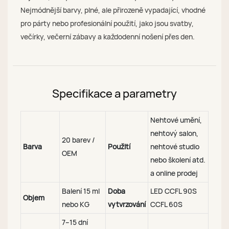
Nejmódnější barvy, plné, ale přirozeně vypadající, vhodné
pro párty nebo profesionální použití, jako jsou svatby,
večírky, večerní zábavy a každodenní nošení přes den.
Specifikace a parametry
Nehtové umění,
nehtový salon,
20 barev /
Barva
Použití
nehtové studio
OEM
nebo školení atd.
a online prodej
Balení 15 ml
Doba
LED CCFL 90S
Objem
nebo KG
vytvrzování
CCFL 60S
7–15 dní