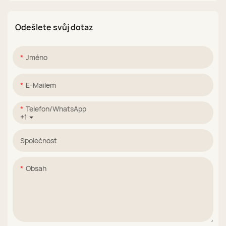
Cat Eye Magnetic UV
kočičí oči
Gel Polish Set
velkoobchodní
Odešlete svůj dotaz
Dodavatel
továrna
Jméno
E-Mailem
Telefon/WhatsApp
+1
Společnost
Obsah