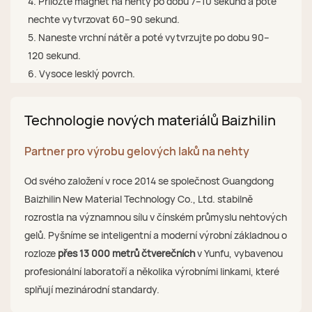
4. Přiložte magnet na nehty po dobu 7–10 sekund a poté
nechte vytvrzovat 60–90 sekund.
5. Naneste vrchní nátěr a poté vytvrzujte po dobu 90–
120 sekund.
6. Vysoce lesklý povrch.
Technologie nových materiálů Baizhilin
Partner pro výrobu gelových laků na nehty
Od svého založení v roce 2014 se společnost Guangdong
Baizhilin New Material Technology Co., Ltd. stabilně
rozrostla na významnou sílu v čínském průmyslu nehtových
gelů. Pyšníme se inteligentní a moderní výrobní základnou o
rozloze
přes 13 000 metrů čtverečních
v Yunfu, vybavenou
profesionální laboratoří a několika výrobními linkami, které
splňují mezinárodní standardy.