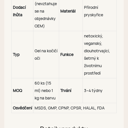
(nevztahuje
Dodací
Přírodní
se na
Materiál
lhůta
pryskyřice
objednávky
OEM)
netoxický,
veganský,
Gel na kočičí
dlouhotrvající,
Typ
Funkce
oči
šetrný k
životnímu
prostředí
60 ks (15
MOQ
ml) nebo 1
Trvání
3–4 týdny
kg na barvu
Osvědčení
MSDS, GMP, CPNP, CPSR, HALAL, FDA