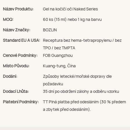
Název Produktu:
Gel na kočičí oči Naked Series
MOQ:
60 ks (15 ml) nebo 1 kg na barvu
Název Značky:
BOZLIN
Standard EU A USA:
Receptura bez hema-tetrapropylenu / bez
TPO / bez TMPTA
Cenové Podmínky:
FOB Guangzhou
Místo Původu:
Kuang-tung, Čína
Dodání:
Způsoby letecké/mořské dopravy dle
požadavku
Dodací Lhůta:
35 dní po obdržení zálohy a odběru vzorku
Platební Podmínky:
TT Plná platba před odesláním (30 % předem
a zbytek před odesláním).