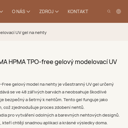
O NÁS
ZDROJ
KONTAKT
lovací UV gel na nehty
MA HPMA TPO-free gelový modelovací UV
ree gelový model na nehty je všestranný UV gel určený
Dodává se ve 48 zářivých barvách a neobsahuje škodlivé
 je bezpečný a šetrný k nehtům. Tento gel funguje jako
m, což zjednodušuje proces zdobení nehtů.
studia pro vytváření odolných a barevných nehtových designů.
kteří chtějí snadnou aplikaci a krásné výsledky doma.