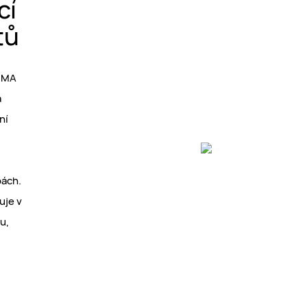
cí
tů
HEMA
a
ní
pách.
uje v
u,