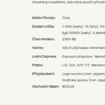
Vhodné pro každého, kdo chce posílit přírodn
Místo Původu:
Čína
Dodací Lhůta:
1–500 (sady): 15 (dny), 5
&gt;50000 (sady): K jedná
Číslo Modelu:
2300-8B
Vzorky:
100,0 USD/sada | Minimáln
Lodní Doprava:
Expresní přeprava · Námoř
Platby:
L/C, D/A, D/P, T/T, Weste
Přizpůsobení:
Logo na míru (min. objedn
Grafické úpravy (min. obj
Obchodní Název:
BOZLIN