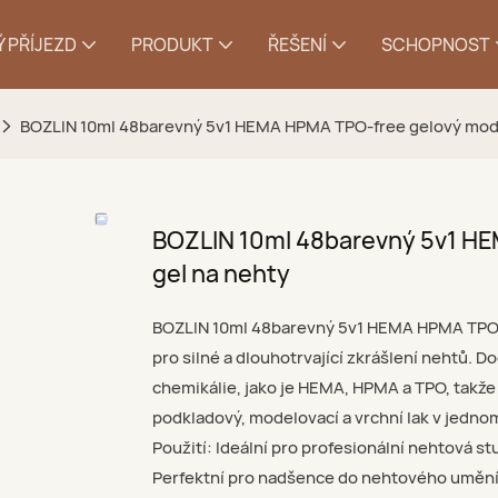
 PŘÍJEZD
PRODUKT
ŘEŠENÍ
SCHOPNOST
BOZLIN 10ml 48barevný 5v1 HEMA HPMA TPO-free gelový mode
BOZLIN 10ml 48barevný 5v1 HE
gel na nehty
BOZLIN 10ml 48barevný 5v1 HEMA HPMA TPO-F
pro silné a dlouhotrvající zkrášlení nehtů. 
chemikálie, jako je HEMA, HPMA a TPO, takže
podkladový, modelovací a vrchní lak v jedno
Použití: Ideální pro profesionální nehtová 
Perfektní pro nadšence do nehtového umění, 