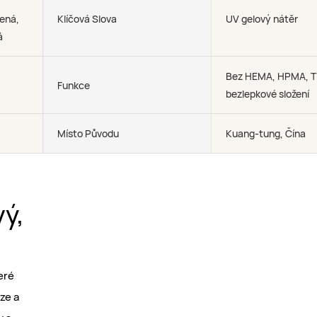
lená,
Klíčová Slova
UV gelový nátěr
á
Bez HEMA, HPMA, T
Funkce
bezlepkové složení
Místo Původu
Kuang-tung, Čína
vý,
eré
ze a