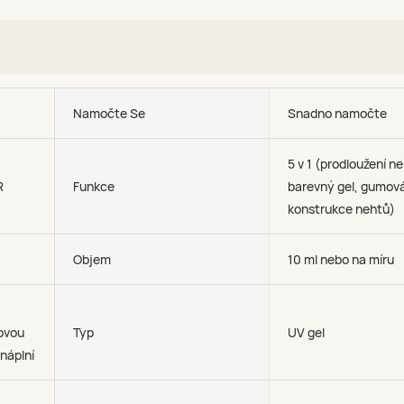
Namočte Se
Snadno namočte
5 v 1 (prodloužení n
R
Funkce
barevný gel, gumová
konstrukce nehtů)
Objem
10 ml nebo na míru
ovou
Typ
UV gel
náplní