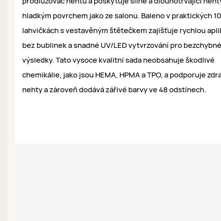
prodlužovač nehtů a poskytuje silné a dlouhotrvající neht
hladkým povrchem jako ze salonu. Baleno v praktických 1
lahvičkách s vestavěným štětečkem zajišťuje rychlou apli
bez bublinek a snadné UV/LED vytvrzování pro bezchybn
výsledky. Tato vysoce kvalitní sada neobsahuje škodlivé
chemikálie, jako jsou HEMA, HPMA a TPO, a podporuje zdr
nehty a zároveň dodává zářivé barvy ve 48 odstínech.