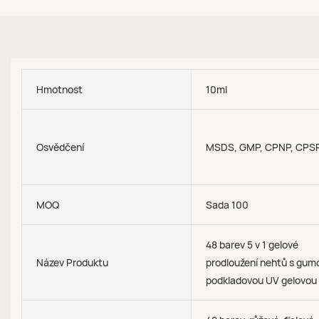
Hmotnost
10ml
Osvědčení
MSDS, GMP, CPNP, CPS
MOQ
Sada 100
48 barev 5 v 1 gelové
Název Produktu
prodloužení nehtů s gum
podkladovou UV gelovou 