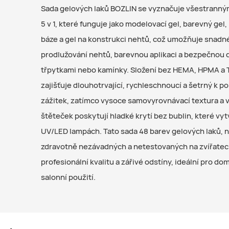
Sada gelových laků BOZLIN se vyznačuje všestranný
5 v 1, které funguje jako modelovací gel, barevný gel
báze a gel na konstrukci nehtů, což umožňuje snadn
prodlužování nehtů, barevnou aplikaci a bezpečnou 
třpytkami nebo kamínky. Složení bez HEMA, HPMA a
zajišťuje dlouhotrvající, rychleschnoucí a šetrný k p
zážitek, zatímco vysoce samovyrovnávací textura a 
štěteček poskytují hladké krytí bez bublin, které vyt
UV/LED lampách. Tato sada 48 barev gelových laků, 
zdravotně nezávadných a netestovaných na zvířatech
profesionální kvalitu a zářivé odstíny, ideální pro dom
salonní použití.