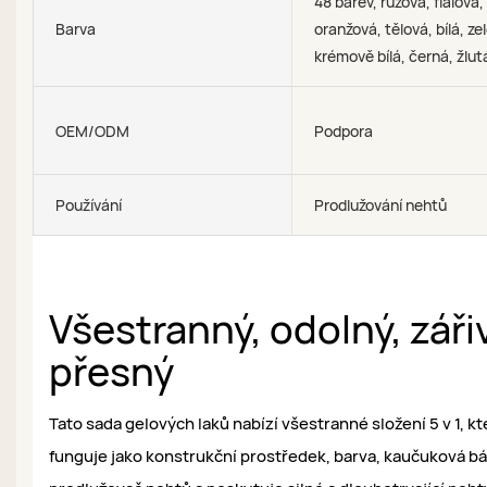
48 barev, růžová, fialová,
Barva
oranžová, tělová, bílá, ze
krémově bílá, černá, žlut
OEM/ODM
Podpora
Používání
Prodlužování nehtů
Všestranný, odolný, záři
přesný
Tato sada gelových laků nabízí všestranné složení 5 v 1, kt
funguje jako konstrukční prostředek, barva, kaučuková bá