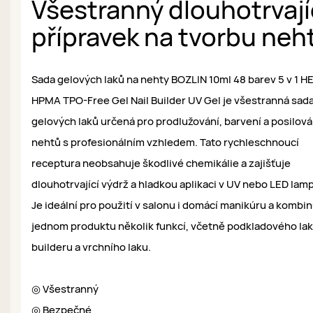
Všestranný dlouhotrvají
přípravek na tvorbu neh
Sada gelových laků na nehty BOZLIN 10ml 48 barev 5 v 1 
HPMA TPO-Free Gel Nail Builder UV Gel je všestranná sad
gelových laků určená pro prodlužování, barvení a posilová
nehtů s profesionálním vzhledem. Tato rychleschnoucí
receptura neobsahuje škodlivé chemikálie a zajišťuje
dlouhotrvající výdrž a hladkou aplikaci v UV nebo LED lam
Je ideální pro použití v salonu i domácí manikúru a kombin
jednom produktu několik funkcí, včetně podkladového lak
builderu a vrchního laku.
◎ Všestranný
◎ Bezpečné