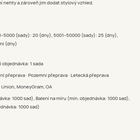
í nehty a zároveň jim dodat stylový vzhled.
01–5000 (sady): 20 (dny), 5001–50000 (sady): 25 (dny),
ní (dny)
í objednávka: 1 sada
ní přeprava · Pozemní přeprava · Letecká přeprava
rn Union, MoneyGram, OA
ávka: 1000 sad), Balení na míru (min. objednávka: 1000 sad),
ednávka: 1000 sad)