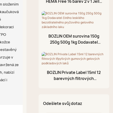
HEMA Free 16 barev 2 v 1 Jelly
Gel na praskliny
m složením
Rubber Base Top Gel Factory
Razítkovací gel
, kaučuková
é
Olej na nehtovou
kůžičku
dekoraci
 TPO
BOZLIN OEM surovina 150g
Fóliový gel
okožce
250g 500g 1kg Dodavatel
3D modelovací gel
čirého lesklého
vestavěný
bezotíratelného pryžového
Praskací gelový lak
vrzuje v
gelového základního laku
Akrylové pero
navržená ze
, nabízí
BOZLIN Private Label 15ml 12
Třpytivá bahenní paleta
barevných flitrových
ácí i
třpytivých gumových
gelových podkladových laků
Odešlete svůj dotaz