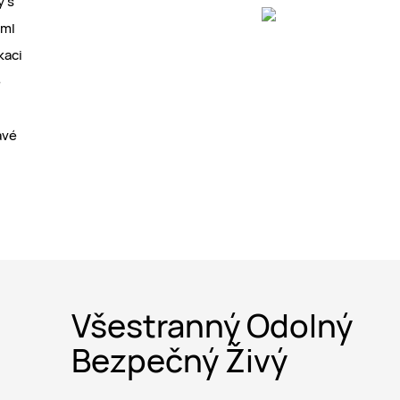
y s
0ml
kaci
é
avé
Všestranný Odolný
Bezpečný Živý