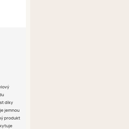
elový
du
st díky
uje jemnou
ný produkt
skytuje