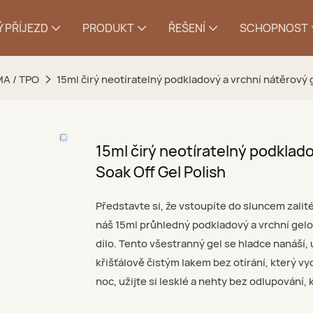
 PŘÍJEZD
PRODUKT
ŘEŠENÍ
SCHOPNOST
MA / TPO
15ml čirý neotíratelný podkladový a vrchní nátěrový 
15ml čirý neotíratelný podklado
Soak Off Gel Polish
Představte si, že vstoupíte do sluncem zali
náš 15ml průhledný podkladový a vrchní gelo
dílo. Tento všestranný gel se hladce nanáší
křišťálově čistým lakem bez otírání, který v
noc, užijte si lesklé a nehty bez odlupování