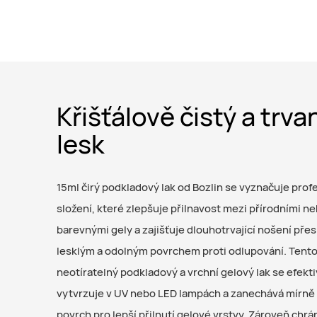
Křišťálově čistý a trva
lesk
15ml čirý podkladový lak od Bozlin se vyznačuje prof
složení, které zlepšuje přilnavost mezi přírodními ne
barevnými gely a zajišťuje dlouhotrvající nošení přes
lesklým a odolným povrchem proti odlupování. Tent
neotíratelný podkladový a vrchní gelový lak se efekt
vytvrzuje v UV nebo LED lampách a zanechává mírně 
povrch pro lepší přilnutí gelové vrstvy. Zároveň chrá