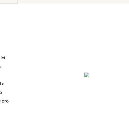
ící
s
i a
ro
é pro