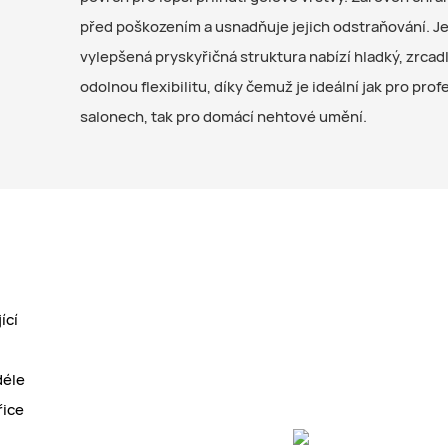
před poškozením a usnadňuje jejich odstraňování. J
vylepšená pryskyřičná struktura nabízí hladký, zrcadl
odolnou flexibilitu, díky čemuž je ideální jak pro prof
salonech, tak pro domácí nehtové umění.
ící
déle
řice