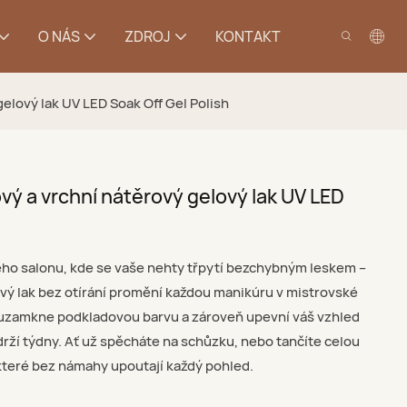
O NÁS
ZDROJ
KONTAKT
gelový lak UV LED Soak Off Gel Polish
vý a vrchní nátěrový gelový lak UV LED
tého salonu, kde se vaše nehty třpytí bezchybným leskem –
vý lak bez otírání promění každou manikúru v mistrovské
, uzamkne podkladovou barvu a zároveň upevní váš vzhled
ydrží týdny. Ať už spěcháte na schůzku, nebo tančíte celou
, které bez námahy upoutají každý pohled.