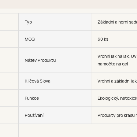
Typ
Základní a horní sad
MOQ
60 ks
Vrchní lak na lak, UV
Název Produktu
namočte na gel
Klíčová Slova
Vrchní a základní lak
Funkce
Ekologický, netoxic
Používání
Produkty pro krásu 