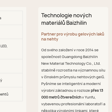
Technologie nových
a
materiálů Baizhilin
Partner pro výrobu gelových laků
na nehty
 LED,
Od svého založení v roce 2014 se
společnost Guangdong Baizhilin
New Material Technology Co., Ltd.
stabilně rozrostla na významnou sílu
v čínském průmyslu nehtových gelů.
ký
Pyšníme se inteligentní a moderní
výrobní základnou o rozloze
přes 13
nehtů
000 metrů čtverečních
v Yunfu,
vybavenou profesionální laboratoří a
několika výrobními linkami, které