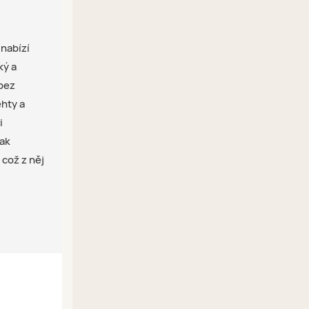
 nabízí
ký a
 bez
hty a
i
lak
 což z něj