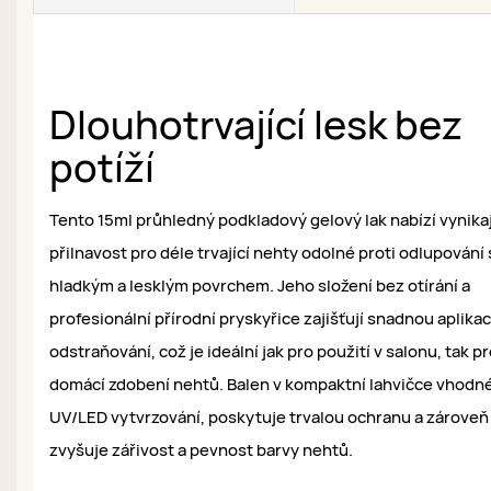
Dlouhotrvající lesk bez
potíží
Tento 15ml průhledný podkladový gelový lak nabízí vynikaj
přilnavost pro déle trvající nehty odolné proti odlupování 
hladkým a lesklým povrchem. Jeho složení bez otírání a
profesionální přírodní pryskyřice zajišťují snadnou aplikac
odstraňování, což je ideální jak pro použití v salonu, tak p
domácí zdobení nehtů. Balen v kompaktní lahvičce vhodn
UV/LED vytvrzování, poskytuje trvalou ochranu a zároveň
zvyšuje zářivost a pevnost barvy nehtů.