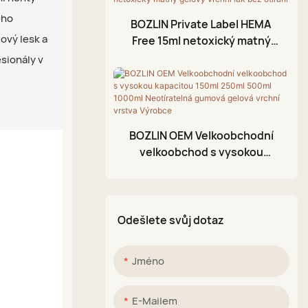
Olej na nehtovou
eho
BOZLIN Private Label HEMA
kůžičku
ový lesk a
Free 15ml netoxický matný
gelový vrchní lak bez otírání
esionály v
Fóliový gel
3D modelovací gel
Praskací gelový lak
BOZLIN OEM Velkoobchodní
Akrylové pero
velkoobchod s vysokou
Třpytivá bahenní paleta
kapacitou 150ml 250ml 500ml
1000ml Neotíratelná gumová
gelová vrchní vrstva Výrobce
Odešlete svůj dotaz
Jméno
E-Mailem