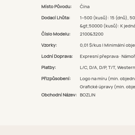
Místo Původu:
Čína
Dodací Lhůta:
1–500 (kusů): 15 (dnů), 5
&gt;50000 (kusů): K jedná
Číslo Modelu:
2100&3200
Vzorky:
0,01 $/kus | Minimální obj
Lodní Doprava:
Expresní přeprava · Námoř
Platby:
L/C, D/A, D/P, T/T, Weste
Přizpůsobení:
Logo na míru (min. objedn
Grafické úpravy (min. obj
Obchodní Název:
BOZLIN