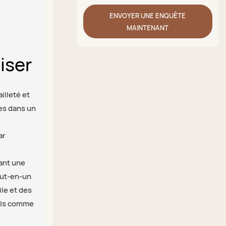
ENVOYER UNE ENQUÊTE
MAINTENANT
liser
illeté et
es dans un
ar
rant une
out-en-un
ile et des
nels comme