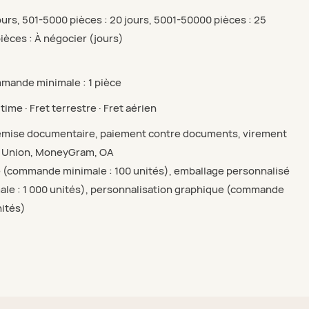
jours, 501-5000 pièces : 20 jours, 5001-50000 pièces : 25
ièces : À négocier (jours)
mmande minimale : 1 pièce
time · Fret terrestre · Fret aérien
 remise documentaire, paiement contre documents, virement
n Union, MoneyGram, OA
 (commande minimale : 100 unités), emballage personnalisé
e : 1 000 unités), personnalisation graphique (commande
nités)