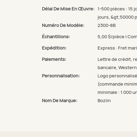
Délai De Mise En Œuvre:
1-500 pièces : 15 
jours, &gt;50000 p
Numéro De Modèle:
2300-8B
Échantillons:
5,00 $/pièce | Co
Expédition:
Express · Fret mari
Paiements:
Lettre de crédit,
bancaire, Wester
Personnalisation:
Logo personnalisé
(commande minimal
minimale : 1 000 u
Nom De Marque:
Bozlin