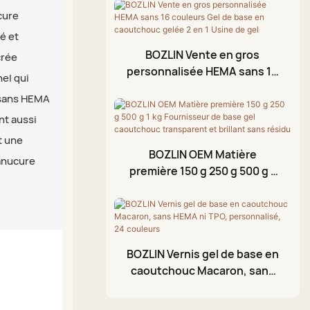
Couleurs Fabricant
cure
Gel pour stamping
Revêtement de surface
é et
en caoutchouc
Huile pour cuticules
BOZLIN Vente en gros
crée
Vernis de finition sans
personnalisée HEMA sans 16
Gelée en feuille
nel qui
couleurs Gel de base en
essuyage
e sans HEMA
Gel de modélisation 3D
caoutchouc gelée 2 en 1
nt aussi
Usine de gel
Vernis à ongles gel
t une
craquelé
BOZLIN OEM Matière
manucure
Stylo à peinture
première 150 g 250 g 500 g 1
kg Fournisseur de base gel
acrylique
caoutchouc transparent et
Palette de boue
brillant sans résidu
pailletée
BOZLIN Vernis gel de base en
caoutchouc Macaron, sans
HEMA ni TPO, personnalisé,
24 couleurs