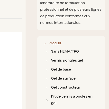
laboratoire de formulation
professionnel et de plusieurs lignes
de production conformes aux
normes internationales.
Produit
Sans HEMA/TPO
Vernis gel sans
Vernis à ongles gel
HEMA/TPO
Vernis gel coloré
Gel de base
Couche de base sans
Vernis gel œil de chat
Couche de base 4 en 1
Gel de surface
HEMA/TPO
Vernis à ongles gel
Base pour ongles sans
Vernis de finition ultra
Gel constructeur
Couche de finition sans
pailleté
acide
brillant
Constructeur en
Kit de vernis à ongles en
HEMA/TPO
Vernis à ongles gel
Vernis à ongles gel Ace
Vernis de finition mat
bouteille
gel
Constructeur de gel
réfléchissant