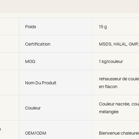
Poids
15 g
Certification
MSDS, HALAL, GMP
MOQ
1 kg/couleur
rehausseur de coul
Nom Du Produit
en flacon
Couleur nacrée, cou
Couleur
mélangée
e
OEM/ODM
Bienvenue chaleur