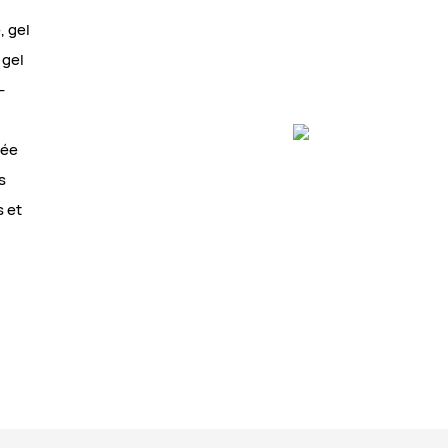
, gel
 gel
-
rée
s
s et