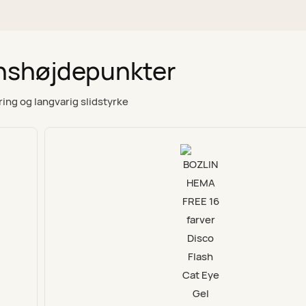
nshøjdepunkter
ing og langvarig slidstyrke