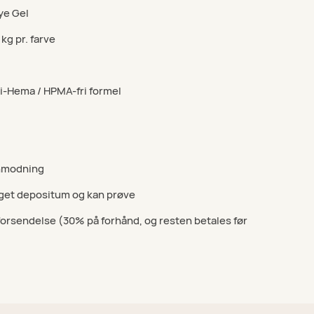
ye Gel
 kg pr. farve
Di-Hema / HPMA-fri formel
anmodning
get depositum og kan prøve
 forsendelse (30% på forhånd, og resten betales før