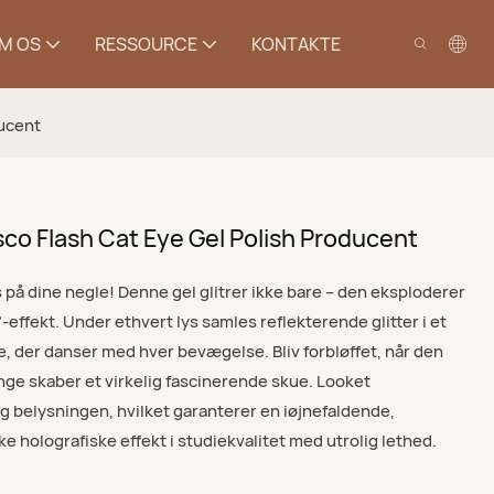
M OS
RESSOURCE
KONTAKTE
ducent
co Flash Cat Eye Gel Polish Producent
s på dine negle! Denne gel glitrer ikke bare – den eksploderer
effekt. Under ethvert lys samles reflekterende glitter i et
ve, der danser med hver bevægelse. Bliv forbløffet, når den
ge skaber et virkelig fascinerende skue. Looket
g belysningen, hvilket garanterer en iøjnefaldende,
e holografiske effekt i studiekvalitet med utrolig lethed.