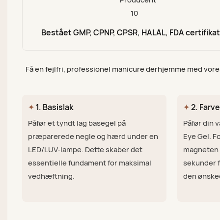
Bestået GMP, CPNP, CPSR, HALAL, FDA certifika
Få en fejlfri, professionel manicure derhjemme med vores
✦
1. Basislak
✦
2. Farve
Påfør et tyndt lag basegel på
Påfør din v
præparerede negle og hærd under en
Eye Gel. F
LED/LUV-lampe. Dette skaber det
magneten t
essentielle fundament for maksimal
sekunder f
vedhæftning.
den ønske