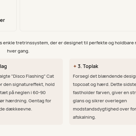
ter
 enkle tretrinssystem, der er designet til perfekte og holdbare 
hver gang.
lag
✦
3. Toplak
algte "Disco Flashing" Cat
Forsegl det blændende desi
or den signatureffekt, hold
topcoat og hærd. Dette sidste
æt på neglen i 60-90
fastholder farven, giver en st
ør hærdning. Gentag for
glans og sikrer overlegen
de dækkeevne.
modstandsdygtighed over fo
afskalning.