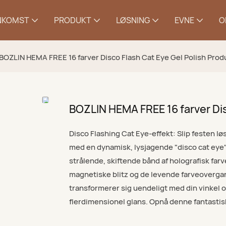
NKOMST
PRODUKT
LØSNING
EVNE
O
BOZLIN HEMA FREE 16 farver Disco Flash Cat Eye Gel Polish Pro
BOZLIN HEMA FREE 16 farver Dis
Disco Flashing Cat Eye-effekt: Slip festen lø
med en dynamisk, lysjagende "disco cat eye"-
strålende, skiftende bånd af holografisk far
magnetiske blitz og de levende farveovergan
transformerer sig uendeligt med din vinkel o
flerdimensionel glans. Opnå denne fantastisk