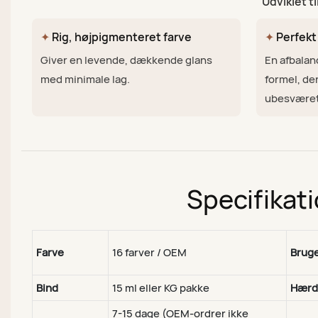
Udviklet t
✦
Rig, højpigmenteret farve
✦
Perfekt
Giver en levende, dækkende glans
En afbala
med minimale lag.
formel, der
ubesværet
Specifikat
Farve
16 farver / OEM
Brug
Bind
15 ml eller KG pakke
Hærd
7-15 dage (OEM-ordrer ikke