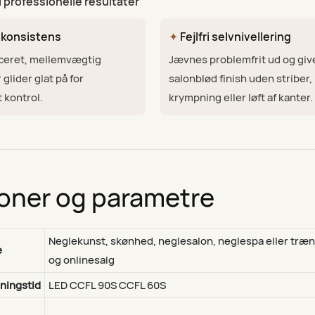
il professionelle resultater
 konsistens
✦
Fejlfri selvnivellering
nceret, mellemvægtig
Jævnes problemfrit ud og giv
 glider glat på for
salonblød finish uden striber,
 kontrol.
krympning eller løft af kanter.
ioner og parametre
Neglekunst, skønhed, neglesalon, neglespa eller træn
e
og onlinesalg
ningstid
LED CCFL 90S CCFL 60S