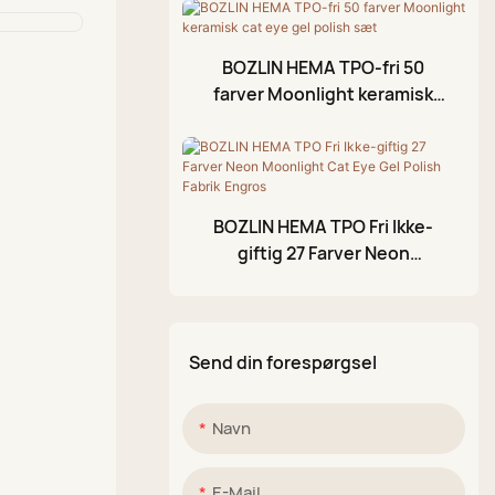
3D-modelleringsgel
BOZLIN HEMA TPO-fri 50
Knækket gelpolering
farver Moonlight keramisk
cat eye gel polish sæt
Akrylmalingpen
Glitrende mudderpalet
BOZLIN HEMA TPO Fri Ikke-
giftig 27 Farver Neon
Moonlight Cat Eye Gel Polish
Fabrik Engros
Send din forespørgsel
Navn
E-Mail.