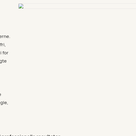
erne.
ri,
i for
ugte
e
egle,