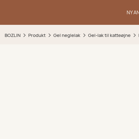
NY A
BOZLIN
Produkt
Gel neglelak
Gel-lak til katteøjne