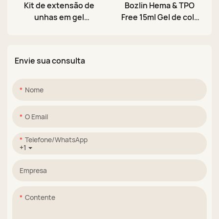
Kit de extensão de
Bozlin Hema & TPO
unhas em gel
Free 15ml Gel de cola
personalizado 7 em 1
para unhas Rosa
com 240 pontas de
nude Forte Cura
unhas acrílicas
UV/LED
Envie sua consulta
transparentes.
Nome
O Email
Telefone/WhatsApp
+1
Empresa
Contente