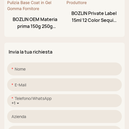
BOZLIN Private Label
BOZLIN OEM Materia
15ml 12 Color Sequin
prima 150g 250g
Glitter Rubber Gel
500g 1kg
Base Coat
Trasparente Lucido
Produttore
Senza Pulizia Base
Invia la tua richiesta
Coat in Gel Gomma
Fornitore
Nome
E-Mail
Telefono/WhatsApp
+1
Azienda