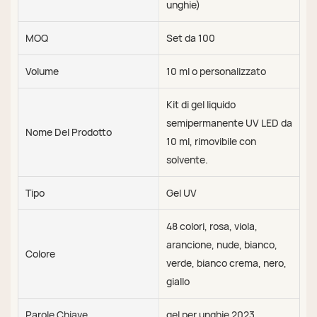
unghie)
MOQ
Set da 100
Volume
10 ml o personalizzato
Kit di gel liquido
semipermanente UV LED da
Nome Del Prodotto
10 ml, rimovibile con
solvente.
Tipo
Gel UV
48 colori, rosa, viola,
arancione, nude, bianco,
Colore
verde, bianco crema, nero,
giallo
Parole Chiave
gel per unghie 2023