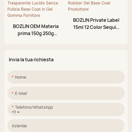
Produttore
BOZLIN Private Label
BOZLIN OEM Materia
15ml 12 Color Sequin
prima 150g 250g
Glitter Rubber Gel
500g 1kg
Base Coat
Trasparente Lucido
Produttore
Senza Pulizia Base
Invia la tua richiesta
Coat in Gel Gomma
Fornitore
Nome
E-Mail
Telefono/WhatsApp
+1
Azienda