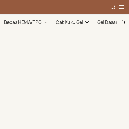
Bebas HEMA/TPO
Cat Kuku Gel
Gel Dasar