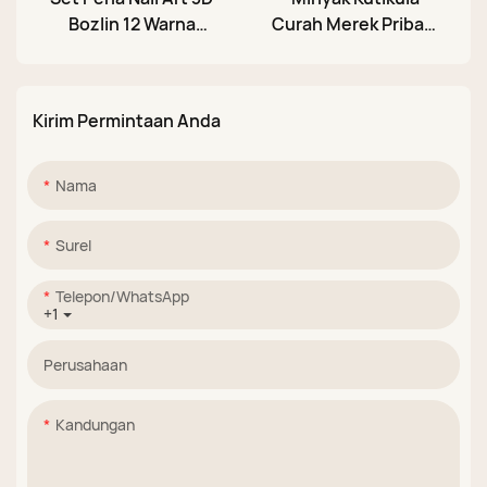
Bozlin 12 Warna
Curah Merek Pribadi
dengan Kuas Titik
dengan Kuas untuk
dan Kuas Garis Ujung
Perawatan Salon
Halus
Kuku, Botol 15ml
Kirim Permintaan Anda
Nama
Surel
Telepon/WhatsApp
+1
Perusahaan
Kandungan