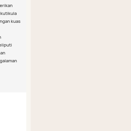
erikan
kutikula
engan kuas
n
liputi
han
ngalaman