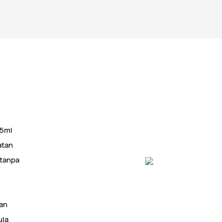
15ml
atan
 tanpa
aan
ula