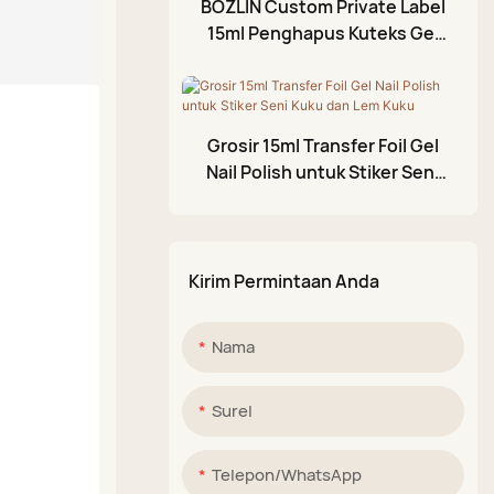
BOZLIN Custom Private Label
Cat Kuku Gel Retak
15ml Penghapus Kuteks Gel
Pena Cat Akrilik
Ajaib untuk Perawatan Kuku
Palet Lumpur Berkilau
Grosir 15ml Transfer Foil Gel
Nail Polish untuk Stiker Seni
Kuku dan Lem Kuku
Kirim Permintaan Anda
Nama
Surel
Telepon/WhatsApp