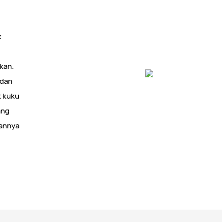
k
akan.
 dan
k kuku
ang
kannya