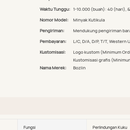
Waktu Tunggu:
1-10.000 (buah): 40 (hari), 
Nomor Model:
Minyak Kutikula
Pengiriman:
Mendukung pengiriman baran
Pembayaran:
L/C, D/A, D/P, T/T, Wester
Kustomisasi:
Logo kustom (Minimum Orde
Kustomisasi grafis (Minimu
Nama Merek:
Bozlin
Fungsi
Perlindungan Kuku