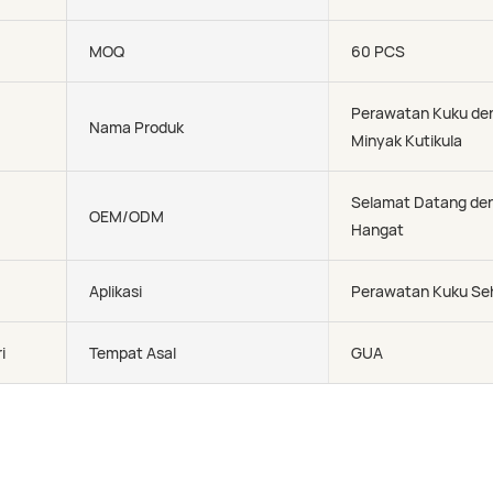
MOQ
60 PCS
Perawatan Kuku de
Nama Produk
Minyak Kutikula
Selamat Datang de
OEM/ODM
Hangat
Aplikasi
Perawatan Kuku Seh
i
Tempat Asal
GUA