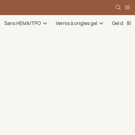
Sans HEMA/TPO
Vernis à ongles gel
Gel de ba