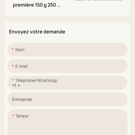
première 150 g 250 g
Macaron, sans HEMA
500 g 1 kg
ni TPO, personnalisé,
Fournisseur de base
24 couleurs
gel caoutchouc
Envoyez votre demande
transparent et
brillant sans résidu
Nom
E-Mail
Téléphone/WhatsApp
+1
Entreprise
Teneur