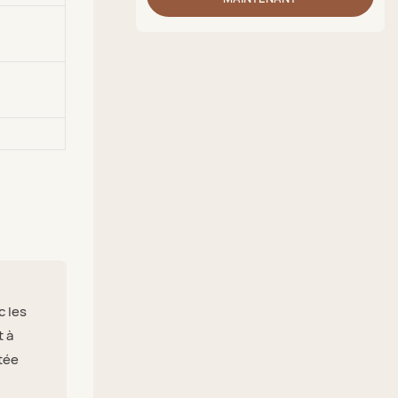
c les
t à
rtée