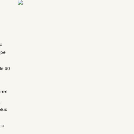
eu
mpe
de 60
nnel
,
plus
ne