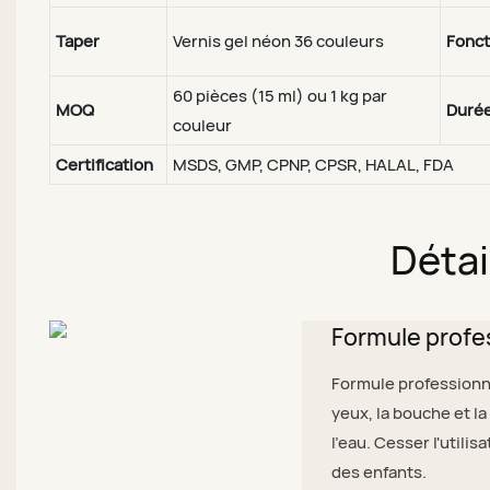
Taper
Vernis gel néon 36 couleurs
Fonct
60 pièces (15 ml) ou 1 kg par
MOQ
Duré
couleur
Certification
MSDS, GMP, CPNP, CPSR, HALAL, FDA
Détai
Formule profe
Formule professionne
yeux, la bouche et 
l'eau. Cesser l'util
des enfants.