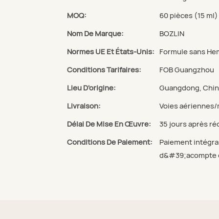
MOQ:
60 pièces (15 ml)
Nom De Marque:
BOZLIN
Normes UE Et États-Unis:
Formule sans Hem
Conditions Tarifaires:
FOB Guangzhou
Lieu D'origine:
Guangdong, Chi
Livraison:
Voies aériennes/
Délai De Mise En Œuvre:
35 jours après ré
Conditions De Paiement:
Paiement intégra
d&#39;acompte et