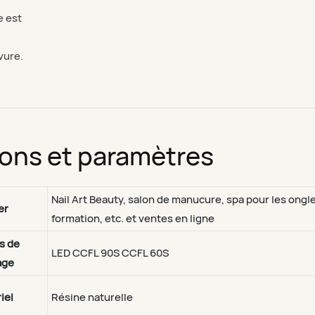
e est
vure.
ions et paramètres
Nail Art Beauty, salon de manucure, spa pour les ongl
er
formation, etc. et ventes en ligne
s de
LED CCFL 90S CCFL 60S
age
iel
Résine naturelle