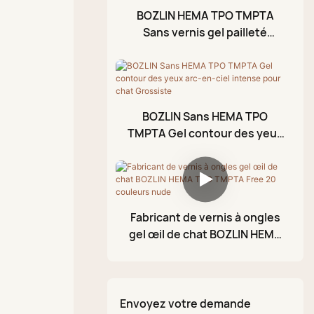
Gel pour stamping
Revêtement de surface
BOZLIN HEMA TPO TMPTA
en caoutchouc
Sans vernis gel pailleté
Huile pour cuticules
réfléchissant 45 couleurs
Vernis de finition sans
Gelée en feuille
essuyage
Gel de modélisation 3D
Vernis à ongles gel
BOZLIN Sans HEMA TPO
craquelé
TMPTA Gel contour des yeux
arc-en-ciel intense pour chat
Stylo à peinture
Grossiste
acrylique
Palette de boue
Fabricant de vernis à ongles
pailletée
gel œil de chat BOZLIN HEMA
TPO TMPTA Free 20 couleurs
nude
Envoyez votre demande