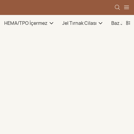
HEMA/TPO İçermez
Jel Tırnak Cilası
Baz Jel