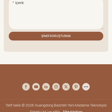
Içerik
ŞIMDI SORUŞTURMA
Telif hakkı © 2026 Guangdong Baizhilin Yeni Malzeme Teknolojisi
Şirketi Ltd.'ye aittir.
Site Haritası