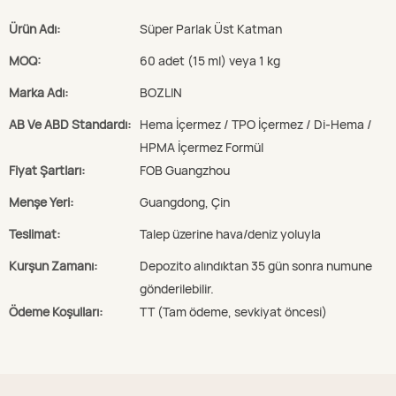
Ürün Adı:
Süper Parlak Üst Katman
MOQ:
60 adet (15 ml) veya 1 kg
Marka Adı:
BOZLIN
AB Ve ABD Standardı:
Hema İçermez / TPO İçermez / Di-Hema /
HPMA İçermez Formül
Fiyat Şartları:
FOB Guangzhou
Menşe Yeri:
Guangdong, Çin
Teslimat:
Talep üzerine hava/deniz yoluyla
Kurşun Zamanı:
Depozito alındıktan 35 gün sonra numune
gönderilebilir.
Ödeme Koşulları:
TT (Tam ödeme, sevkiyat öncesi)