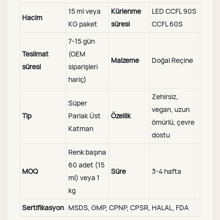
15 ml veya
Kürlenme
LED CCFL 90S
Hacim
KG paket
süresi
CCFL 60S
7-15 gün
Teslimat
(OEM
Malzeme
Doğal Reçine
süresi
siparişleri
hariç)
Zehirsiz,
Süper
vegan, uzun
Tip
Parlak Üst
Özellik
ömürlü, çevre
Katman
dostu
Renk başına
60 adet (15
MOQ
Süre
3-4 hafta
ml) veya 1
kg
Sertifikasyon
MSDS, GMP, CPNP, CPSR, HALAL, FDA