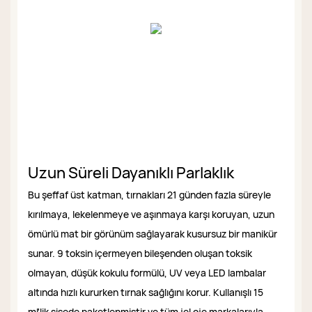
Uzun Süreli Dayanıklı Parlaklık
Bu şeffaf üst katman, tırnakları 21 günden fazla süreyle
kırılmaya, lekelenmeye ve aşınmaya karşı koruyan, uzun
ömürlü mat bir görünüm sağlayarak kusursuz bir manikür
sunar. 9 toksin içermeyen bileşenden oluşan toksik
olmayan, düşük kokulu formülü, UV veya LED lambalar
altında hızlı kururken tırnak sağlığını korur. Kullanışlı 15
ml'lik şişede paketlenmiştir ve tüm jel oje markalarıyla