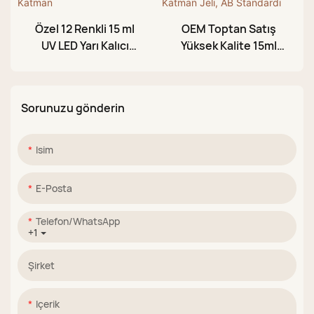
Özel 12 Renkli 15 ml
OEM Toptan Satış
UV LED Yarı Kalıcı
Yüksek Kalite 15ml
Simli Jel, Silinmesi
Süt Beyazı
Gereken Üst Katman
Silinmeyen Tırnak
Üst Katman Jeli, AB
Sorunuzu gönderin
Standardı
Isim
E-Posta
Telefon/WhatsApp
+1
Şirket
Içerik