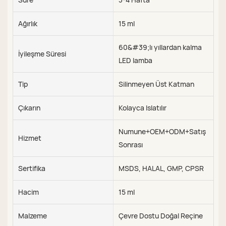
Ağırlık
15 ml
60&#39;lı yıllardan kalma
İyileşme Süresi
LED lamba
Tip
Silinmeyen Üst Katman
Çıkarın
Kolayca Islatılır
Numune+OEM+ODM+Satış
Hizmet
Sonrası
Sertifika
MSDS, HALAL, GMP, CPSR
Hacim
15 ml
Malzeme
Çevre Dostu Doğal Reçine