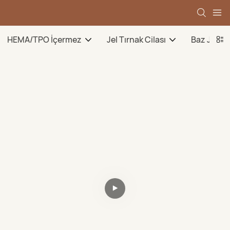
HEMA/TPO İçermez
Jel Tırnak Cilası
Baz Jel