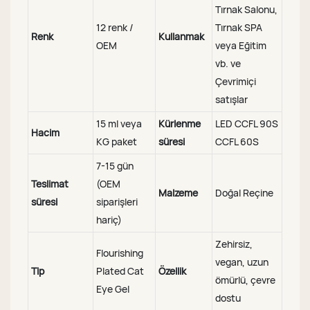
Tırnak Salonu,
12 renk /
Tırnak SPA
Renk
Kullanmak
OEM
veya Eğitim
vb. ve
Çevrimiçi
satışlar
15 ml veya
Kürlenme
LED CCFL 90S
Hacim
KG paket
süresi
CCFL 60S
7-15 gün
Teslimat
(OEM
Malzeme
Doğal Reçine
süresi
siparişleri
hariç)
Zehirsiz,
Flourishing
vegan, uzun
Tip
Plated Cat
Özellik
ömürlü, çevre
Eye Gel
dostu