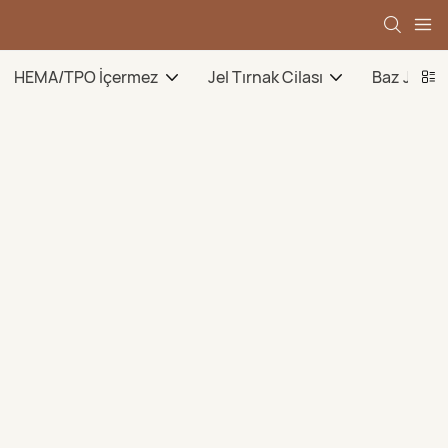
HEMA/TPO İçermez
Jel Tırnak Cilası
Baz Jel