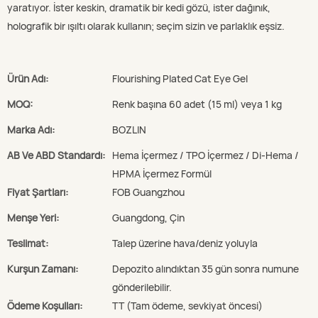
yaratıyor. İster keskin, dramatik bir kedi gözü, ister dağınık,
holografik bir ışıltı olarak kullanın; seçim sizin ve parlaklık eşsiz.
Ürün Adı:
Flourishing Plated Cat Eye Gel
MOQ:
Renk başına 60 adet (15 ml) veya 1 kg
Marka Adı:
BOZLIN
AB Ve ABD Standardı:
Hema İçermez / TPO İçermez / Di-Hema /
HPMA İçermez Formül
Fiyat Şartları:
FOB Guangzhou
Menşe Yeri:
Guangdong, Çin
Teslimat:
Talep üzerine hava/deniz yoluyla
Kurşun Zamanı:
Depozito alındıktan 35 gün sonra numune
gönderilebilir.
Ödeme Koşulları:
TT (Tam ödeme, sevkiyat öncesi)