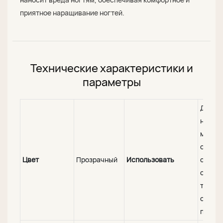
приятное наращивание ногтей.
Технические характеристики и
параметры
Дизай
ногтей
маник
салоны
Цвет
Прозрачный
Использовать
салон
обучен
т.д., а
онлай
прода