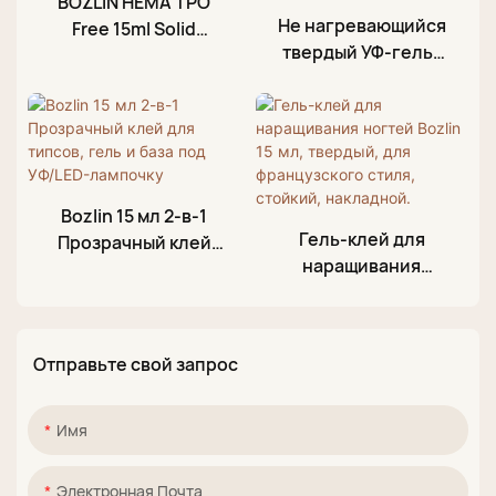
BOZLIN HEMA TPO
Не нагревающийся
Free 15ml Solid
твердый УФ-гель-
French Shimmer
лак для ногтей,
Press Nail Tips Glue
клей для ногтей, не
Gel Factory
растекающийся
гель для нейл-арта
Bozlin 15 мл 2-в-1
Гель-клей для
Прозрачный клей
наращивания
для типсов, гель и
ногтей Bozlin 15 мл,
база под УФ/LED-
твердый, для
лампочку
французского
Отправьте свой запрос
стиля, стойкий,
накладной.
Имя
Электронная Почта