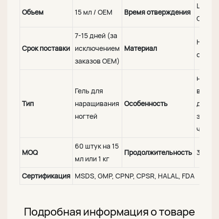
LED CC
Объем
15 мл / OEM
Время отверждения
CCFL 
7-15 дней (за
Натур
Срок поставки
исключением
Материал
смола
заказов OEM)
нетокс
Гель для
веганс
Тип
наращивания
Особенность
долго
ногтей
эколо
чисты
60 штук на 15
MOQ
Продолжительность
3-4 не
мл или 1 кг
Сертификация
MSDS, GMP, CPNP, CPSR, HALAL, FDA
Подробная информация о товаре