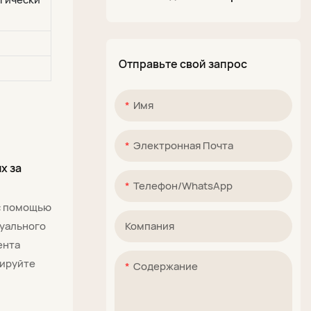
отверстиями, оптовый OEM-
поставщик
Отправьте свой запрос
Имя
Электронная Почта
х за
Телефон/WhatsApp
с помощью
дуального
Компания
ента
зируйте
Содержание