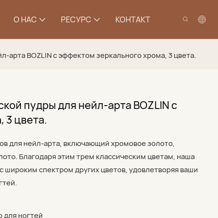
О НАС
РЕСУРС
КОНТАКТ
-арта BOZLIN с эффектом зеркального хрома, 3 цвета.
кой пудры для нейл-арта BOZLIN с
 3 цвета.
етов для нейл-арта, включающий хромовое золото,
лото. Благодаря этим трем классическим цветам, наша
 с широким спектром других цветов, удовлетворяя ваши
гтей.
о для ногтей