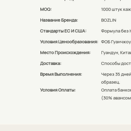
MOQ:
1000 штук ка
Название Бренда:
BOZLIN
Стандарты ЕС И США:
Формула без H
Условия Ценообразования:
ФОБ Гуанчжоу
Место Происхождения:
Гуандун, Кита
Доставка:
Способы дост
Время Выполнения:
Через 35 дне
образец.
Условия Оплаты:
Оплата банко
(30% авансом