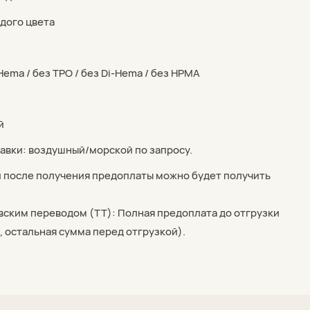
ждого цвета
ema / без TPO / без Di-Hema / без HPMA
й
авки: воздушный/морской по запросу.
й после получения предоплаты можно будет получить
вским переводом (TT): Полная предоплата до отгрузки
, остальная сумма перед отгрузкой).