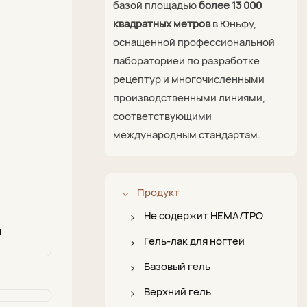
базой площадью
более 13 000
квадратных метров
в Юньфу,
оснащенной профессиональной
лабораторией по разработке
рецептур и многочисленными
производственными линиями,
соответствующими
международным стандартам.
Продукт
Не содержит HEMA/TPO
я
Гель-лак без
Гель-лак для ногтей
HEMA/TPO
Цветной гель-лак
Базовый гель
Базовое покрытие без
Гель-лак «Кошачий
Базовое покрытие 4 в 1
Верхний гель
HEMA/TPO