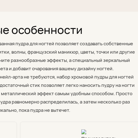
е особенности
анная пудра для ногтей позволяет создавать собственные
итки, волны, французский маникюр, цветы, точки или другие
лучите разнообразные эффекты, а специальный зеркальный
ета и добавит очарования вашему дизайну ногтей.
нейл-арта не требуются, набор хромовой пудры для ногтей
одостаточный стик позволяет легко наносить пудру на ногти
, металлический эффект самым удобным способом. Просто
 пудра равномерно распределилась, а затем несколько раз
кально, пока пудра не вытечет.