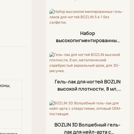
скорлупы
Aurora
Gel Polish Palette
блесток
Гель для тиснения
Верхнее покрытие с
температурным
Гель от трещин
изменением
Гель для штамповки
Набор
Алмазное верхнее
высокопигментированных
Масло для кутикулы
покрытие
гель-лаков для ногтей
BOZLIN 5 в 1 без салфеток.
Фольгированный гель
Резиновое верхнее
Гель для 3D-
покрытие
моделирования
Верхнее покрытие без
Гель-лак для ногтей BOZLIN
Гель-лак с эффектом
протирки
лоны,
высокой плотности, 8 мл,
кракелюра
металлический
серебристый зеркальный
Акриловый маркер
хром, для 3D-рисунка.
Палитра «Блестящая
грязь»
BOZLIN 3D Волшебный гель-
лак для нейл-арта с
огически