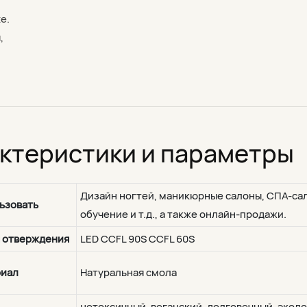
е.
,
актеристики и параметры
Дизайн ногтей, маникюрные салоны, СПА-са
ьзовать
обучение и т.д., а также онлайн-продажи.
 отверждения
LED CCFL 90S CCFL 60S
иал
Натуральная смола
нетоксичный, веганский, долговечный, экол