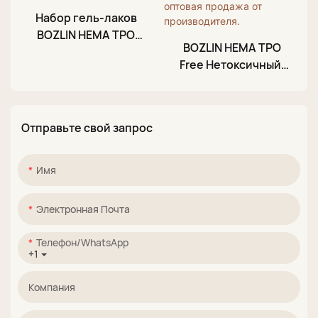
Набор гель-лаков
BOZLIN HEMA TPO
BOZLIN HEMA TPO
Free, 50 цветов,
Free Нетоксичный,
Moonlight Ceramic
27 цветов,
Cat Eye.
Неоновый лунный
свет, Гель-лак
Отправьте свой запрос
«Кошачий глаз»,
оптовая продажа от
производителя.
Имя
Электронная Почта
Телефон/WhatsApp
+1
Компания