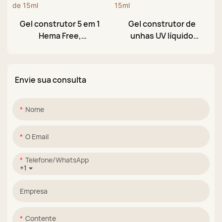
Gel construtor 5 em 1
Gel construtor de
Hema Free,
unhas UV líquido
endurecedor e
autonivelante 5 em 1
macio, cor leitosa,
sem HEMA em
em frasco de 15ml
frasco, 15ml
Envie sua consulta
Nome
O Email
Telefone/WhatsApp
+1
Empresa
Contente