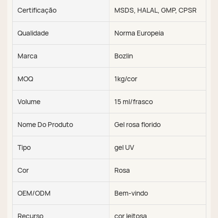
Certificação
MSDS, HALAL, GMP, CPSR
Qualidade
Norma Europeia
Marca
Bozlin
MOQ
1kg/cor
Volume
15 ml/frasco
Nome Do Produto
Gel rosa florido
Tipo
gel UV
Cor
Rosa
OEM/ODM
Bem-vindo
Recurso
cor leitosa