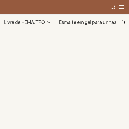
Livre de HEMA/TPO
Esmalte em gel para unhas