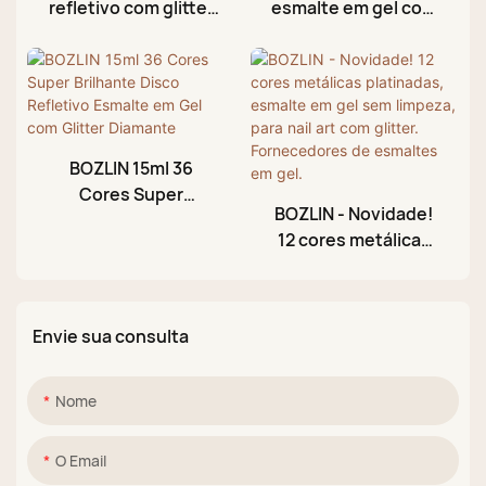
refletivo com glitter
esmalte em gel com
BOZLIN HEMA, livre
lantejoulas
de TPO e TMPTA, 45
brilhantes e
cores.
coloridas da BOZLIN,
com 12 cores.
BOZLIN 15ml 36
Cores Super
BOZLIN - Novidade!
Brilhante Disco
12 cores metálicas
Refletivo Esmalte em
platinadas, esmalte
Gel com Glitter
em gel sem limpeza,
Diamante
para nail art com
Envie sua consulta
glitter. Fornecedores
de esmaltes em gel.
Nome
O Email