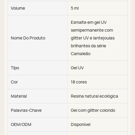
Volume
5 ml
Esmalte em gel UV
semipermanente com
Nome Do Produto
glitter UV e lantejoulas
brilhantes da série
Camaleão
Tipo
Gel UV
Cor
18 cores
Material
Resina natural ecológica
Palavras-Chave
Gel com glitter colorido
OEM/ODM
Disponível