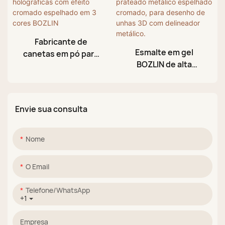
Fabricante de
Esmalte em gel
canetas em pó para
BOZLIN de alta
pintura de unhas
densidade, 8ml,
holográficas com
prateado metálico
efeito cromado
espelhado cromado,
espelhado em 3
Envie sua consulta
para desenho de
cores BOZLIN
unhas 3D com
delineador metálico.
Nome
O Email
Telefone/WhatsApp
+1
Empresa