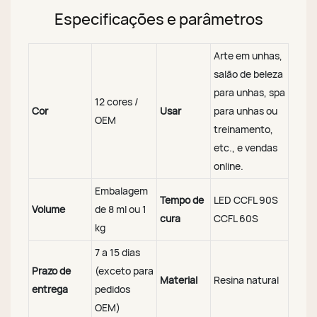
Especificações e parâmetros
Arte em unhas,
salão de beleza
para unhas, spa
12 cores /
Cor
Usar
para unhas ou
OEM
treinamento,
etc., e vendas
online.
Embalagem
Tempo de
LED CCFL 90S
Volume
de 8 ml ou 1
cura
CCFL 60S
kg
7 a 15 dias
Prazo de
(exceto para
Material
Resina natural
entrega
pedidos
OEM)