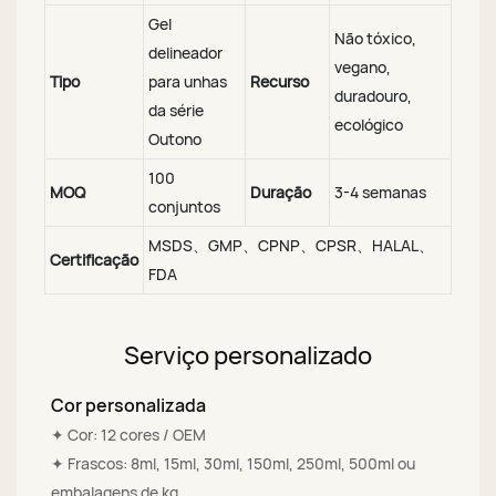
Gel
Não tóxico,
delineador
vegano,
Tipo
para unhas
Recurso
duradouro,
da série
ecológico
Outono
100
MOQ
Duração
3-4 semanas
conjuntos
MSDS、GMP、CPNP、CPSR、HALAL、
Certificação
FDA
Serviço personalizado
Cor personalizada
✦ Cor: 12 cores / OEM
✦ Frascos: 8ml, 15ml, 30ml, 150ml, 250ml, 500ml ou
embalagens de kg