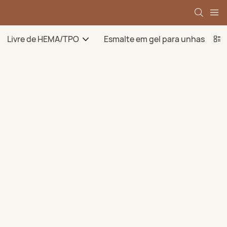
Livre de HEMA/TPO
Esmalte em gel para unhas