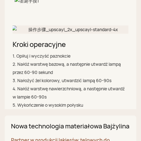
Kroki operacyjne
1. Opiłuj i wyczyść paznokcie
2. Nałóż warstwę bazową, a następnie utwardź lampą
przez 60-90 sekund
3. Nałożyć żel kolorowy, utwardzić lampą 60-90s
4. Nałóż warstwę nawierzchniową, a następnie utwardź
w lampie 60-90s
5. Wykończenie o wysokim połysku
Nowa technologia materiałowa Bajżylina
Partner w produkcji lakierów żelowych do