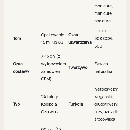
manicure,
manicure,
pedicure ...
LED CCFL
Opakowanie
Czas
Tom
90S CCFL
15 ml lub KG
utwardzania
60S
7-15 dni (z
Czas
wyłączeniem
Żywica
Tworzywo
dostawy
zamówień
naturalna
OEM)
nietoksyczny,
24 kolory
wegański,
Typ
Kolekcja
Funkcja
długotrwały,
Czerwona
przyjazny dla
środowiska
60 szt. (15