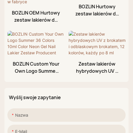
BOZLIN Hurtowy
BOZLIN OEM Hurtowy
zestaw lakierów do
zestaw lakierów do
paznokci UV HEMA
paznokci UV Hema
bez TPO 10 ml
Free 36 kolorów 10 ml
wegański, 150
Aurora Nude
kolorów
Shimmer Gel w
fabryce
BOZLIN Custom Your
Zestaw lakierów
Own Logo Summer
hybrydowych UV z
36 Colors 10ml Color
brokatem i
Neon Gel Nail Lakier
odblaskowym
Zestaw Producent
brokatem, 12
Wyślij swoje zapytanie
kolorów, każdy po 8
ml
Nazwa
E-Mail