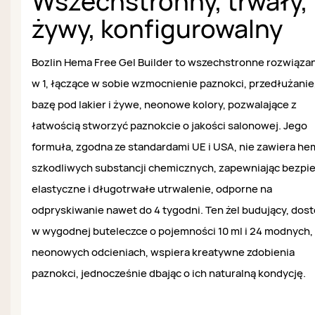
Wszechstronny, trwały,
żywy, konfigurowalny
Bozlin Hema Free Gel Builder to wszechstronne rozwiązan
w 1, łączące w sobie wzmocnienie paznokci, przedłużanie
bazę pod lakier i żywe, neonowe kolory, pozwalające z
łatwością stworzyć paznokcie o jakości salonowej. Jego
formuła, zgodna ze standardami UE i USA, nie zawiera he
szkodliwych substancji chemicznych, zapewniając bezpi
elastyczne i długotrwałe utrwalenie, odporne na
odpryskiwanie nawet do 4 tygodni. Ten żel budujący, dos
w wygodnej buteleczce o pojemności 10 ml i 24 modnych,
neonowych odcieniach, wspiera kreatywne zdobienia
paznokci, jednocześnie dbając o ich naturalną kondycję.