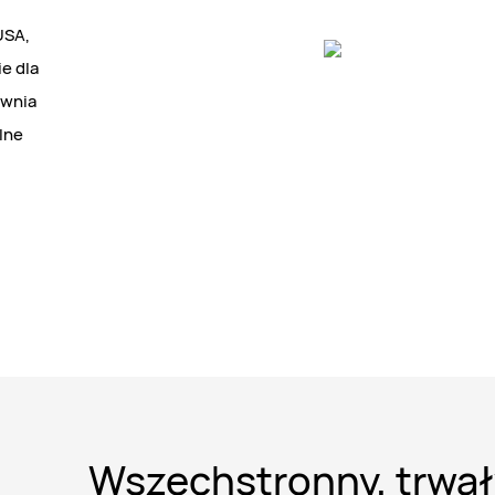
USA,
e dla
ewnia
lne
Wszechstronny, trwał