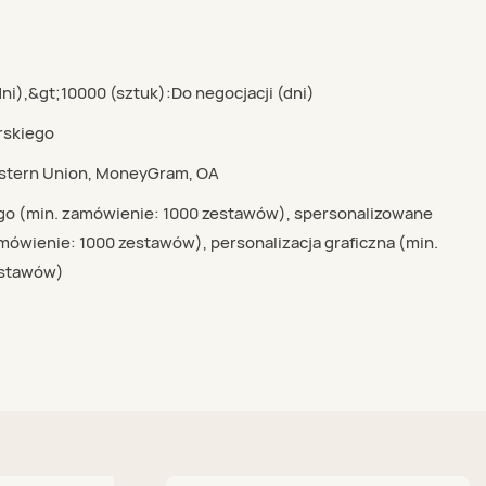
dni),&gt;10000 (sztuk):Do negocjacji (dni)
rskiego
Western Union, MoneyGram, OA
go (min. zamówienie: 1000 zestawów), spersonalizowane
ówienie: 1000 zestawów), personalizacja graficzna (min.
estawów)