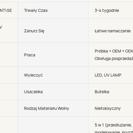
NT\SEA\AIR
Trwały Czas
3-4 tygodnie
V
Zanurz Się
Łatwe namaczanie
Próbka + OEM + OD
Praca
Obsługa posprzeda
Wyleczyć
LED, UV LAMP
Uszczelka
Butelka
Rodzaj Materiału Wolny
Nietoksyczny
5 w 1 (przedłużanie,
modelowanie, kryszt