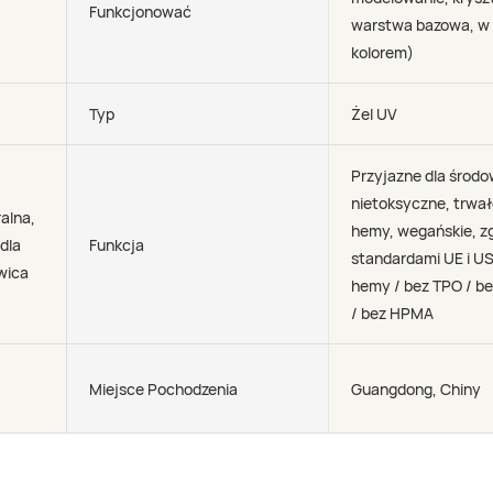
Funkcjonować
warstwa bazowa, w 
kolorem)
Typ
Żel UV
Przyjazne dla środo
nietoksyczne, trwał
alna,
hemy, wegańskie, z
dla
Funkcja
standardami UE i US
wica
hemy / bez TPO / b
/ bez HPMA
Miejsce Pochodzenia
Guangdong, Chiny