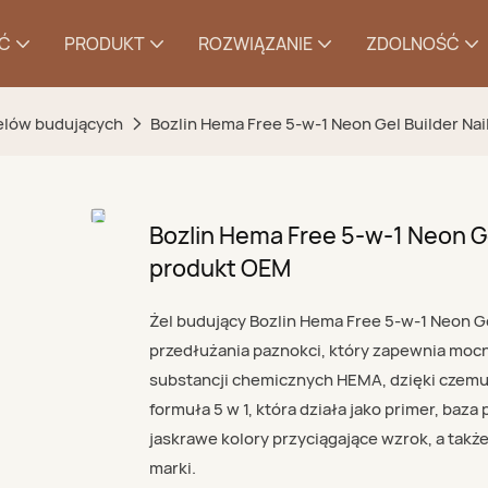
Ć
PRODUKT
ROZWIĄZANIE
ZDOLNOŚĆ
elów budujących
Bozlin Hema Free 5-w-1 Neon Gel Builder Na
Bozlin Hema Free 5-w-1 Neon Ge
produkt OEM
Żel budujący Bozlin Hema Free 5-w-1 Neon Ge
przedłużania paznokci, który zapewnia mocn
substancji chemicznych HEMA, dzięki czemu j
formuła 5 w 1, która działa jako primer, baza 
jaskrawe kolory przyciągające wzrok, a tak
marki.