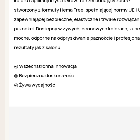
koloru i aplikacji kryształków. Ten żel budujący został
stworzony z formuły Hema Free, spełniającej normy UE i 
zapewniającej bezpieczne, elastyczne i trwałe rozwiązani
paznokci. Dostępny w żywych, neonowych kolorach, zap
mocne, odporne na odpryskiwanie paznokcie i profesjona
rezultaty jak z salonu.
◎ Wszechstronna innowacja
◎ Bezpieczna doskonałość
◎ Żywa wydajność