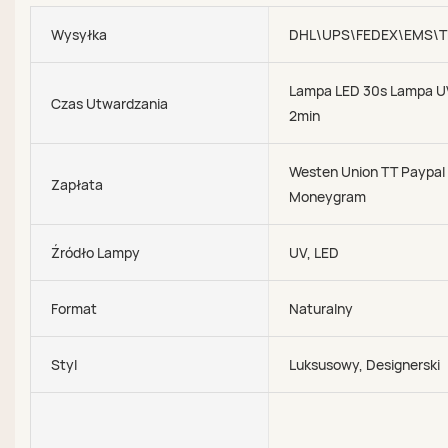
Wysyłka
DHL\UPS\FEDEX\EMS\T
Lampa LED 30s Lampa U
Czas Utwardzania
2min
Westen Union TT Paypal
Zapłata
Moneygram
Źródło Lampy
UV, LED
Format
Naturalny
Styl
Luksusowy, Designerski