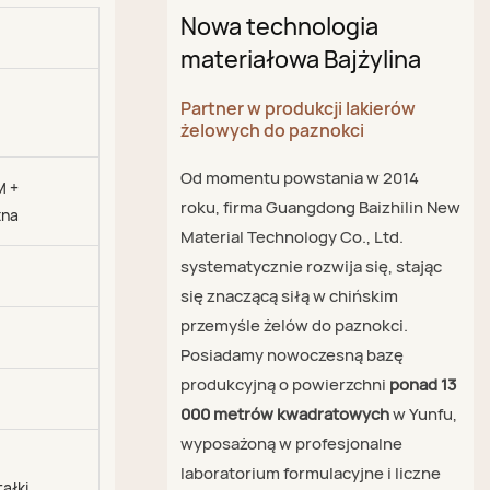
Nowa technologia
materiałowa Bajżylina
Partner w produkcji lakierów
żelowych do paznokci
Od momentu powstania w 2014
M +
roku, firma Guangdong Baizhilin New
żna
Material Technology Co., Ltd.
systematycznie rozwija się, stając
się znaczącą siłą w chińskim
przemyśle żelów do paznokci.
Posiadamy nowoczesną bazę
produkcyjną o powierzchni
ponad 13
000 metrów kwadratowych
w Yunfu,
wyposażoną w profesjonalne
laboratorium formulacyjne i liczne
ałki,