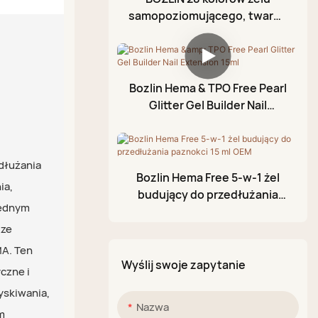
Gumowa powłoka
samopoziomującego, twardy
Żel foliowy
wierzchnia
żel budujący do paznokci,
Żel do modelowania 3D
fabryka żeli
Lakier nawierzchniowy
Żelowy lakier spękany
bez wycierania
Bozlin Hema & TPO Free Pearl
Długopis akrylowy
Glitter Gel Builder Nail
Extension 15ml
Paleta Glittery Mud
edłużania
Bozlin Hema Free 5-w-1 żel
ia,
budujący do przedłużania
 jednym
paznokci 15 ml OEM
 ze
MA. Ten
Wyślij swoje zapytanie
czne i
yskiwania,
Nazwa
m