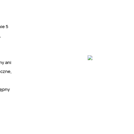
ie 5
,
my ani
eczne,
tępny