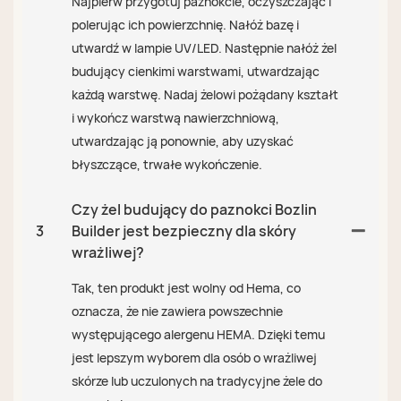
Najpierw przygotuj paznokcie, oczyszczając i
polerując ich powierzchnię. Nałóż bazę i
utwardź w lampie UV/LED. Następnie nałóż żel
budujący cienkimi warstwami, utwardzając
każdą warstwę. Nadaj żelowi pożądany kształt
i wykończ warstwą nawierzchniową,
utwardzając ją ponownie, aby uzyskać
błyszczące, trwałe wykończenie.
Czy żel budujący do paznokci Bozlin
3
Builder jest bezpieczny dla skóry
wrażliwej?
Tak, ten produkt jest wolny od Hema, co
oznacza, że ​​nie zawiera powszechnie
występującego alergenu HEMA. Dzięki temu
jest lepszym wyborem dla osób o wrażliwej
skórze lub uczulonych na tradycyjne żele do