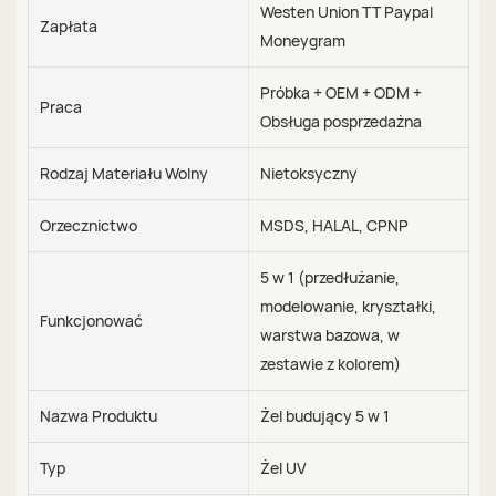
Westen Union TT Paypal
Zapłata
Moneygram
Próbka + OEM + ODM +
Praca
Obsługa posprzedażna
Rodzaj Materiału Wolny
Nietoksyczny
Orzecznictwo
MSDS, HALAL, CPNP
5 w 1 (przedłużanie,
modelowanie, kryształki,
Funkcjonować
warstwa bazowa, w
zestawie z kolorem)
Nazwa Produktu
Żel budujący 5 w 1
Typ
Żel UV