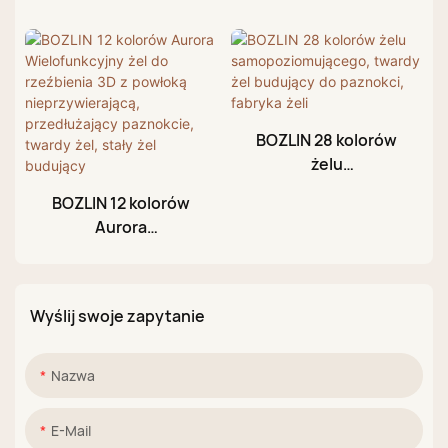
Milkshake Gel Builder
Nail Builder Gel
BOZLIN 28 kolorów
żelu
samopoziomującego
BOZLIN 12 kolorów
, twardy żel budujący
Aurora
do paznokci, fabryka
Wielofunkcyjny żel
żeli
do rzeźbienia 3D z
powłoką
Wyślij swoje zapytanie
nieprzywierającą,
przedłużający
paznokcie, twardy
Nazwa
żel, stały żel
budujący
E-Mail