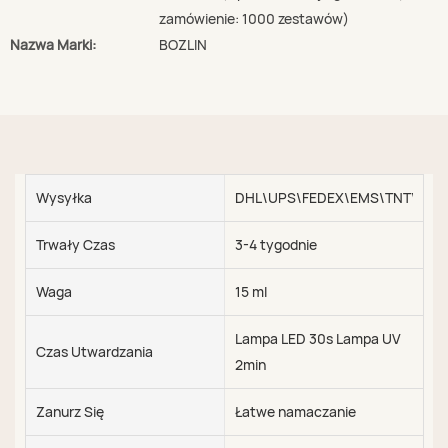
zamówienie: 1000 zestawów)
Nazwa Marki:
BOZLIN
Wysyłka
DHL\UPS\FEDEX\EMS\TNT\SEA\
Trwały Czas
3-4 tygodnie
Waga
15 ml
Lampa LED 30s Lampa UV
Czas Utwardzania
2min
Zanurz Się
Łatwe namaczanie