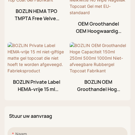
BOZLIN HEMA TPO
TMPTA Free Velvet
OEM Groothandel
Matte Top Coat Gel
OEM Hoogwaardige
Fabrikant
15ml Melkwitte No
Wipe Nagellak
Topcoat Gel met EU-
standaard
BOZLIN Private Label
BOZLIN OEM
HEMA-vrije 15 ml
Groothandel Hoge
niet-giftige matte
Capaciteit 150ml
gel topcoat die niet
250ml 500ml 1000ml
hoeft te worden
Niet-afveegbare
Stuur uw aanvraag
afgeveegd.
Rubbergel Topcoat
Fabrieksproduct
Fabrikant
Naam