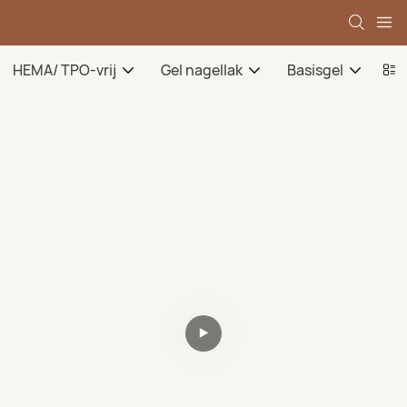
HEMA/ TPO-vrij
Gel nagellak
Basisgel
To