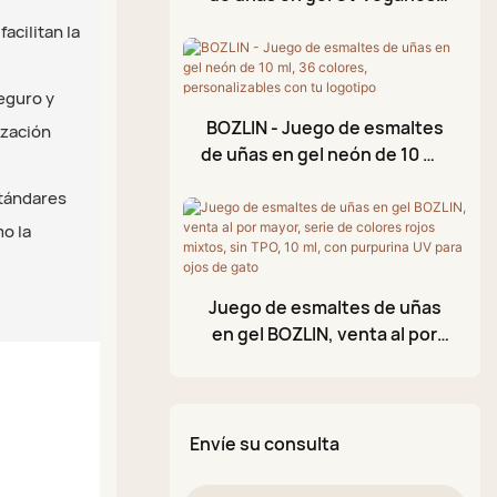
Gel para estampación
150 colores, sin TPO, 10 ml,
Capa superior sin
acilitan la
Aceite para cutículas
personalizados, venta al por
necesidad de limpiar
mayor
Gel de aluminio
eguro y
BOZLIN - Juego de esmaltes
Gel de modelado 3D
ización
de uñas en gel neón de 10 ml,
Esmalte en gel
36 colores, personalizables
stándares
craquelado
con tu logotipo
mo la
Lápiz de pintura acrílica
Paleta de barro brillante
Juego de esmaltes de uñas
en gel BOZLIN, venta al por
mayor, serie de colores rojos
mixtos, sin TPO, 10 ml, con
purpurina UV para ojos de
gato
Envíe su consulta