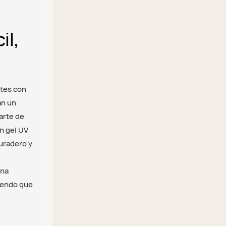
il,
ntes con
an un
arte de
n gel UV
duradero y
ina
ciendo que