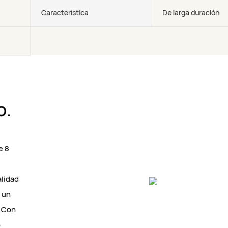
Característica
De larga duración
o.
e 8
alidad
y un
. Con
o