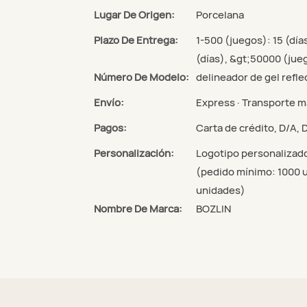
Lugar De Origen:
Porcelana
Plazo De Entrega:
1-500 (juegos): 15 (día
(días), &gt;50000 (jue
Número De Modelo:
delineador de gel refle
Envío:
Express · Transporte ma
Pagos:
Carta de crédito, D/A,
Personalización:
Logotipo personalizad
(pedido mínimo: 1000 u
unidades)
Nombre De Marca:
BOZLIN