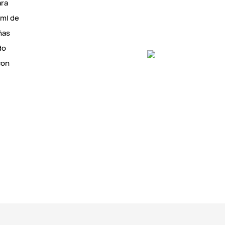
ara
 ml de
ñas
do
con
,