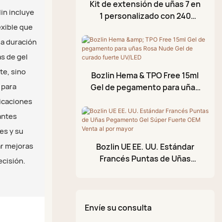
Gel para grietas
Kit de extensión de uñas 7 en
caucho
lin incluye
1 personalizado con 240
Gel para estampación
exible que
Capa superior sin
puntas de acrílico
Aceite para cutículas
transparente.
necesidad de limpiar
ga duración
as de gel
Gel de aluminio
te, sino
Bozlin Hema & TPO Free 15ml
Gel de modelado 3D
 para
Gel de pegamento para uñas
Esmalte en gel
Rosa Nude Gel de curado
licaciones
craquelado
fuerte UV/LED
antes
Lápiz de pintura acrílica
es y su
Paleta de barro brillante
ar mejoras
Bozlin UE EE. UU. Estándar
Francés Puntas de Uñas
ecisión.
Pegamento Gel Súper Fuerte
OEM Venta al por mayor
Envíe su consulta