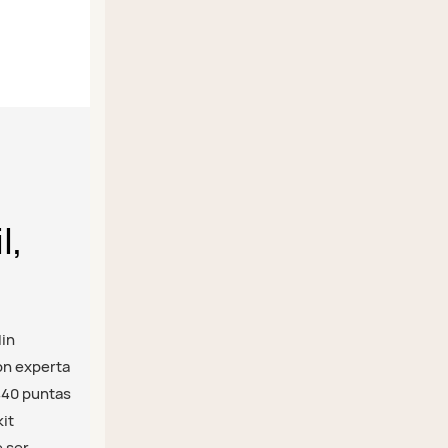
l,
lin
ón experta
440 puntas
it
e ser