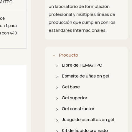
MA/TPO
un laboratorio de formulación
profesional y múltiples líneas de
 de
producción que cumplen con los
en 1 para
estándares internacionales.
s con 440
Producto
Libre de HEMA/TPO
Esmalte en gel sin
Esmalte de uñas en gel
HEMA/TPO
Esmalte en gel de color
Gel base
Capa base libre de
Esmalte en gel para
Capa base 4 en 1
Gel superior
HEMA/TPO
ojos de gato
Prebase de uñas sin
Capa superior súper
Gel constructor
Capa superior libre de
Esmalte en gel con
ácido
brillante
Constructor en botella
Juego de esmaltes en gel
HEMA/TPO
brillantina
Esmalte en gel Ace
Capa superior mate
Gel constructor en
Juego de capa base y
Kit de líquido cromado
Constructor de gel libre