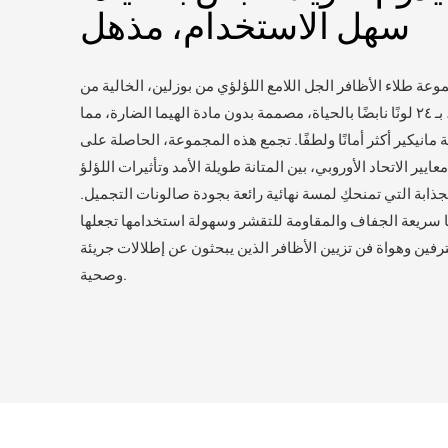
سهل الاستخدام، مذهل
وعة طلاء الأظافر الجل اللامع اللؤلؤي من بوزلين، الخالية من
مادة الهيما، بـ ٢٤ لونًا نابضًا بالحياة، مصممة بدون مادة الهيما الضارة، مما
مانيكير أكثر أمانًا ولطفًا. تجمع هذه المجموعة، الحاصلة على
ايير الاتحاد الأوروبي، بين المتانة طويلة الأمد وتأثيرات اللؤلؤ
جذابة التي تمنحكِ لمسة نهائية رائعة بجودة صالونات التجميل.
ا سريعة الجفاف والمقاومة للتقشر وسهولة استخدامها تجعلها
رفين وهواة فن تزيين الأظافر الذين يبحثون عن إطلالات جريئة
وصحية.