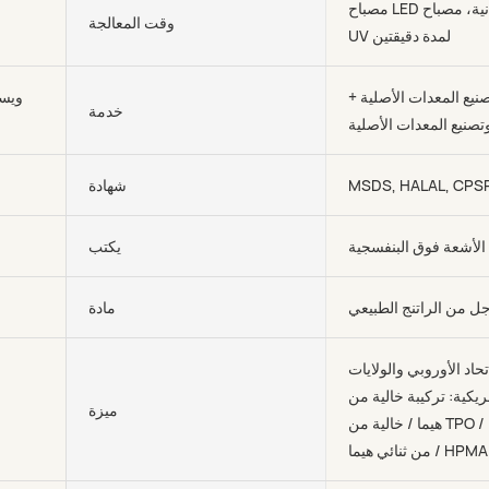
مصباح LED لمدة 30 ثانية، مصباح
وقت المعالجة
UV لمدة دقيقتين
صنيع المعدات الأصلية +
ويست
خدمة
صنيع المعدات الأصلية
MSDS, HALAL, CPS
شهادة
لأشعة فوق البنفسجية
يكتب
ل من الراتنج الطبيعي
مادة
تحاد الأوروبي والولايات
ريكية: تركيبة خالية من
ميزة
هيما / خالية من TPO / تركيبة خالية
من ثنائي هيما / HPMA