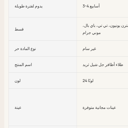
3-4 أسابيع
يدوم لفترة طويلة
رن يونيون، تي تي، باي بال،
قسط
موني جرام
غير سام
نوع المادة حر
طلاء أظافر جل شيل ثريد
اسم المنتج
24 لونًا
لون
عينات مجانية متوفرة
عينة