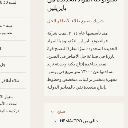
بايزيلين
شريك تصنيع طلاء الأظافر الجل
عينة + ت
تصميم وت
منذ تأسيسها عام ٢٠١٤، نمت شركة
قوانغدونغ بايزيلين لتكنولوجيا المواد
الجديدة المحدودة نموًا مطردًا لتصبح قوةً
R
بارزةً في صناعة جل الأظافر في الصين.
نفخر بقاعدة إنتاج ذكية وحديثة تزيد
جل ا
مساحتها
عن ١٣٠٠٠ متر مربع
في يونفو،
مجهزة بمختبر تركيبات متخصص وخطوط
طلاء أظافر ج
إنتاج متعددة تفي بالمعايير الدولية.
معيار الا
المتحدة الأم
منتج
HEMA/TPO خالي من