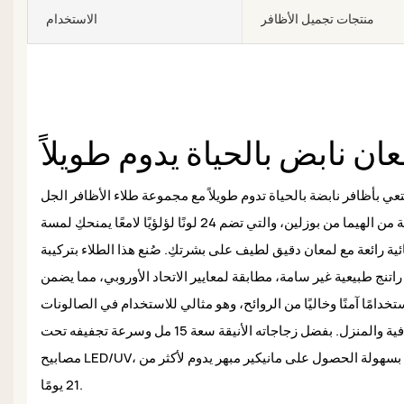
منتجات تجميل الأظافر
الاستخدام
ان نابض بالحياة يدوم طويلاً
ي بأظافر نابضة بالحياة تدوم طويلاً مع مجموعة طلاء الأظافر الجل
الخالية من الهيما من بوزلين، والتي تضم 24 لونًا لؤلؤيًا لامعًا يمنحكِ لمسة
ئية رائعة مع لمعان دقيق لطيف على بشرتكِ. صُنع هذا الطلاء بتركيبة
راتنج طبيعية غير سامة، مطابقة لمعايير الاتحاد الأوروبي، مما يضمن
تخدامًا آمنًا وخاليًا من الروائح، وهو مثالي للاستخدام في الصالونات
الاحترافية والمنزل. بفضل زجاجاته الأنيقة سعة 15 مل وسرعة تجفيفه تحت
مصابيح LED/UV، يمكنكِ بسهولة الحصول على مانيكير مبهر يدوم لأكثر من
21 يومًا.