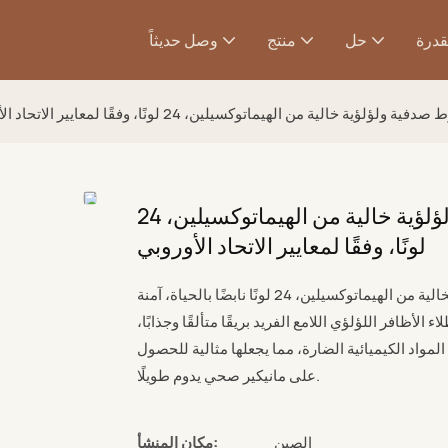
قدرة
حل
منتج
وصل حديثاً
لية من الهيماتوكسيلين، 24 لونًا، وفقًا لمعايير الاتحاد الأوروبي
مجموعة طلاء أظافر جل لامع بخيوط صدفية ولؤلؤية خالية من الهيماتوكسيلين، 24
لونًا، وفقًا لمعايير الاتحاد الأوروبي
تتضمن مجموعة طلاء الأظافر الجل اللامع اللؤلؤي من بوزلين، الخالية من الهيماتوكسيلين، 24 لونًا نابضًا بالحياة، آمنة
لأظافر اللؤلؤي اللامع الفريد بريقًا متألقًا وجذابًا،
 المواد الكيميائية الضارة، مما يجعلها مثالية للحصول
على مانيكير صحي يدوم طويلًا.
الصين
مكان المنشأ: