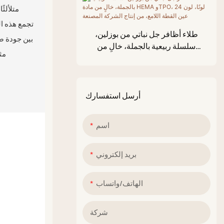
الكيميائية المسببة للحساسية، من
المصنع مباشرة.
طلاء أظافر جل نباتي من بوزلين،
بين جودة صا
سلسلة ربيعية بالجملة، خالٍ من
مث
مادة HEMA وTPO، 24 لونًا، لون
عين القطة اللامع، من إنتاج الشركة
المصنعة
أرسل استفسارك
اسم
بريد إلكتروني
الهاتف/واتساب
شركة