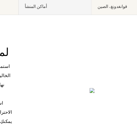
قوانغدونغ، الصين
أماكن المنشأ
لمع
استمتع
نها
اس