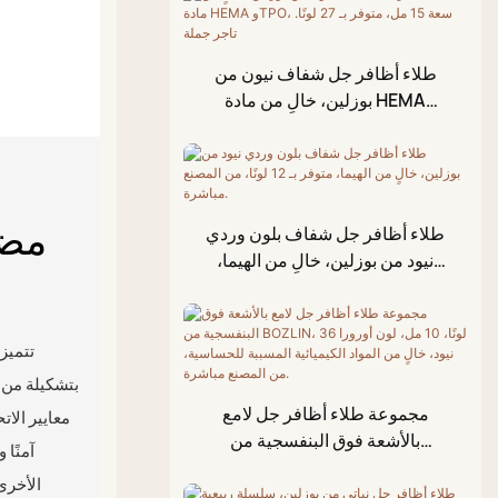
جل لاصق لأحجار الراين
الحرارة
جل الرسم
طبقة علوية ماسية
طلاء أظافر جل شفاف نيون من
جل الزهور
طبقة علوية مطاطية
بوزلين، خالٍ من مادة HEMA
وTPO، سعة 15 مل، متوفر بـ 27
جل النقش
طبقة طلاء علوية لا تحتاج
لونًا. تاجر جملة
إلى مسح
جل التشقق
جل الختم
مضا
طلاء أظافر جل شفاف بلون وردي
زيت للجلد المحيط بالأظافر
نيود من بوزلين، خالٍ من الهيما،
متوفر بـ 12 لونًا، من المصنع
جل رقائقي
مباشرة.
جل التشكيل ثلاثي الأبعاد
تتميز
طلاء أظافر جل متشقق
مجموعة طلاء أظافر جل لامع
قلم طلاء أكريليك
معايير الات
بالأشعة فوق البنفسجية من
آمنًا 
لوحة ألوان الطين اللامع
BOZLIN، 36 لونًا، 10 مل، لون
الأخرى.
أورورا نيود، خالٍ من المواد