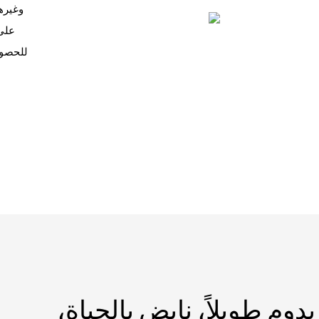
على 
يدوم طويلاً، نابض بالحياة،