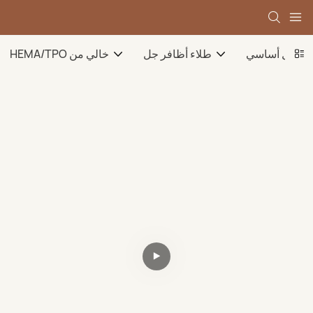
جل أساسي
طلاء أظافر جل
HEMA/TPO خالي من