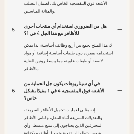
الأشعة فوق البنفسجية الخاص بك، لضمان التصلب
والمتانة المناسبين.
هل من الضروري استخدام أي منتجات أخرى
5
للأظافر مع هذا الجل 4 في 1؟
لا، هذا المنتج يجمع بين أربع وظائف أساسية، لذا يمكن
استخدامه بمفرده دون طبقات أساسية إضافية أو مواد
لاصقة أو طبقات علوية، مما يبسط روتين العناية
بالأظافر.
في أي سيناريوهات يكون جل الحماية من
الأشعة فوق البنفسجية 4 في 1 مفيدًا بشكل
6
خاص؟
إنه مثالي لعمليات تجميل الأظافر السريعة،
والتعديلات السريعة أثناء التنقل، وفناني الأظافر
المحترفين الذين يحتاجون إلى منتج مبسط، وأي
شخص يتطلع إلى تقوية وتجميل أظافره بكفاءة