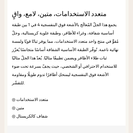
متعدد الاستخدامات، متين، لامع، واقٍ
يجمع هذا الجلّ المُعالَج بالأشعة فوق البنفسجية 4 في 1 بين طبقة
أساسية شفافة، وغراء للأظافر، وطبقة علوية كريستالية، وجلّ
مُقوٍّ في منتج واحد متعدد الاستخدامات، مما يوفر ثباتًا قويًا ولمسة
نهائية ناعمة. تُوفّر الطبقة الأساسية الشفافة أساسًا متجانسًا يُعزّز
ثبات طلاء الأظافر ويضمن تطبيقًا مثاليًا. يُعدّ هذا الجلّ مثاليًا
للاستخدام الاحترافي أو الشخصي، حيث يجفّ بسرعة تحت ضوء
الأشعة فوق البنفسجية ليمنحكِ أظافرًا تدوم طويلًا ومقاومة
للتقشّر.
◎ متعدد الاستخدامات
◎ متين
◎ شفاف كالكريستال