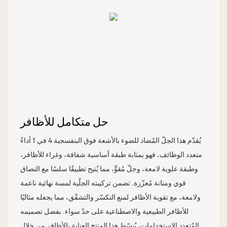
حل متكامل للأظافر
يُقدّم هذا الجلّ المُضاد للضوء بالأشعة فوق البنفسجية 4 في 1 أداءً
متعدد الوظائف، فهو بمثابة طبقة أساسية شفافة، وغراء للأظافر،
وطبقة علوية لامعة، وجلّ مُقوٍّ، مما يُتيح تطبيقًا سلسًا مع التصاق
قوي ومتانة مُعزّزة. تضمن تركيبته الجلّية لمسة نهائية ناعمة
ولامعة، مع تقوية الأظافر لمنع التكسّر والتشقّق، مما يجعله مثاليًا
للأظافر الطبيعية والاصطناعية على حدّ سواء. بفضل تصميمه
المُتعدد الاستخدامات، يُبسّط هذا المنتج العناية بالأظافر من خلال